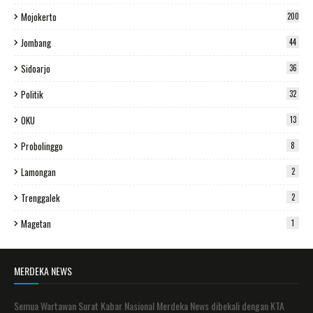
Mojokerto
200
Jombang
44
Sidoarjo
36
Politik
32
OKU
13
Probolinggo
8
Lamongan
2
Trenggalek
2
Magetan
1
MERDEKA NEWS
Semua Wartawan Surat Kabar Nasional Merdeka News dibekali dengan KTA