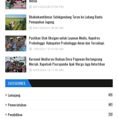
Wetan
8/01/2026 08:37:00 PM
Bhabinkamtibmas Selokgondang Turun ke Ladang Bantu
Pemupukan Jagung.
8/01/2026 01:49:00 AM
Pastikan Stok Oksigen untuk Layanan Medis, Kapolres
Probolinggo: Kabupaten Probolinggo Aman dan Tercukupi.
7/09/2021 10:47:00 AM
Karnaval Akulturasi Budaya Desa Pagowan Berlangsung
Meriah, Kapolsek Pasrujambe Ajak Warga Jaga Ketertiban
8/03/2026 12:11:00 AM
CATEGORIES
Lumajang
419
Pemerintahan
401
Pendidikan
232