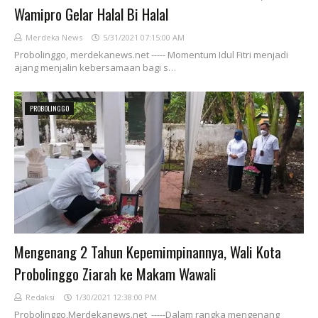
Wamipro Gelar Halal Bi Halal
Merdeka News
5/31/2021 07:15:00 AM
Probolinggo, merdekanews.net ----- Momentum Idul Fitri menjadi
ajang menjalin kebersamaan bagi s…
PROBOLINGGO
Mengenang 2 Tahun Kepemimpinannya, Wali Kota
Probolinggo Ziarah ke Makam Wawali
Redaksi
1/30/2021 12:38:00 PM
Probolinggo,Merdekanews.net -----Dalam rangka mengenang