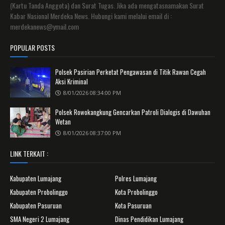
(Kartu Tanda Anggota) dan Surat Tugas. Jika ada mengatasnamakan Surat
Kabar Nasional Merdeka News. Hubungi kami melalui email di :
merdekanews@ymail.com
POPULAR POSTS
Polsek Pasirian Perketat Pengawasan di Titik Rawan Cegah
Aksi Kriminal
8/01/2026 08:34:00 PM
Polsek Rowokangkung Gencarkan Patroli Dialogis di Dawuhan
Wetan
8/01/2026 08:37:00 PM
LINK TERKAIT :
Kabupaten Lumajang
Polres Lumajang
Kabupaten Probolinggo
Kota Probolinggo
Kabupaten Pasuruan
Kota Pasuruan
SMA Negeri 2 Lumajang
Dinas Pendidikan Lumajang