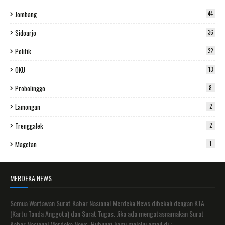
Jombang
44
Sidoarjo
36
Politik
32
OKU
13
Probolinggo
8
Lamongan
2
Trenggalek
2
Magetan
1
MERDEKA NEWS
Semua Wartawan Surat Kabar Nasional Merdeka News dibekali dengan KTA
(Kartu Tanda Anggota) dan Surat Tugas. Jika ada mengatasnamakan Surat
Kabar Nasional Merdeka News. Hubungi kami melalui email di :