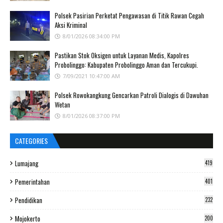
Polsek Pasirian Perketat Pengawasan di Titik Rawan Cegah
Aksi Kriminal
8/01/2026 08:34:00 PM
Pastikan Stok Oksigen untuk Layanan Medis, Kapolres
Probolinggo: Kabupaten Probolinggo Aman dan Tercukupi.
7/09/2021 10:47:00 AM
Polsek Rowokangkung Gencarkan Patroli Dialogis di Dawuhan
Wetan
8/01/2026 08:37:00 PM
CATEGORIES
Lumajang
419
Pemerintahan
401
Pendidikan
232
Mojokerto
200