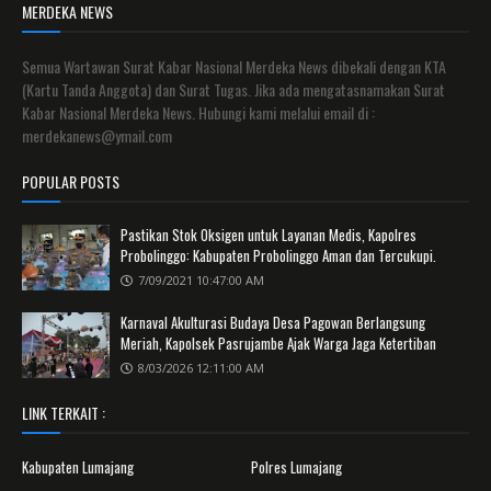
MERDEKA NEWS
Semua Wartawan Surat Kabar Nasional Merdeka News dibekali dengan KTA
(Kartu Tanda Anggota) dan Surat Tugas. Jika ada mengatasnamakan Surat
Kabar Nasional Merdeka News. Hubungi kami melalui email di :
merdekanews@ymail.com
POPULAR POSTS
Pastikan Stok Oksigen untuk Layanan Medis, Kapolres
Probolinggo: Kabupaten Probolinggo Aman dan Tercukupi.
7/09/2021 10:47:00 AM
Karnaval Akulturasi Budaya Desa Pagowan Berlangsung
Meriah, Kapolsek Pasrujambe Ajak Warga Jaga Ketertiban
8/03/2026 12:11:00 AM
LINK TERKAIT :
Kabupaten Lumajang
Polres Lumajang