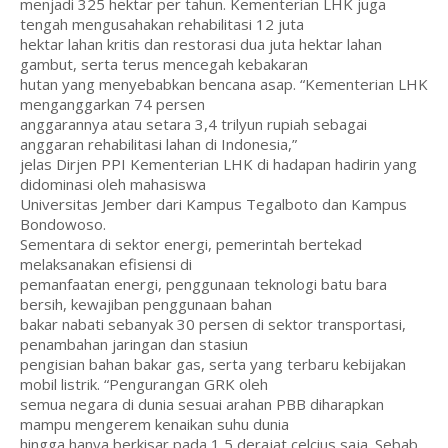
menjadi 325 hektar per tahun. Kementerian LHK juga
tengah mengusahakan rehabilitasi 12 juta
hektar lahan kritis dan restorasi dua juta hektar lahan
gambut, serta terus mencegah kebakaran
hutan yang menyebabkan bencana asap. “Kementerian LHK
menganggarkan 74 persen
anggarannya atau setara 3,4 trilyun rupiah sebagai
anggaran rehabilitasi lahan di Indonesia,”
jelas Dirjen PPI Kementerian LHK di hadapan hadirin yang
didominasi oleh mahasiswa
Universitas Jember dari Kampus Tegalboto dan Kampus
Bondowoso.
Sementara di sektor energi, pemerintah bertekad
melaksanakan efisiensi di
pemanfaatan energi, penggunaan teknologi batu bara
bersih, kewajiban penggunaan bahan
bakar nabati sebanyak 30 persen di sektor transportasi,
penambahan jaringan dan stasiun
pengisian bahan bakar gas, serta yang terbaru kebijakan
mobil listrik. “Pengurangan GRK oleh
semua negara di dunia sesuai arahan PBB diharapkan
mampu mengerem kenaikan suhu dunia
hingga hanya berkisar pada 1,5 derajat celcius saja. Sebab