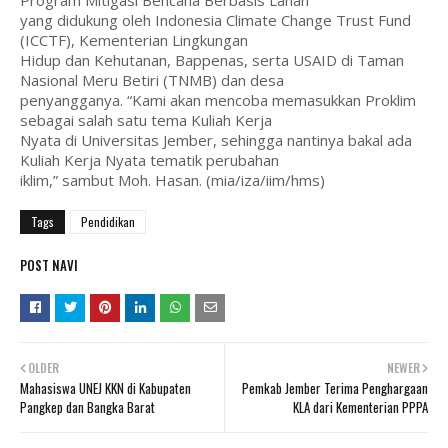
Program Mitigasi Bencana Berbasis Lahan
yang didukung oleh Indonesia Climate Change Trust Fund
(ICCTF), Kementerian Lingkungan
Hidup dan Kehutanan, Bappenas, serta USAID di Taman
Nasional Meru Betiri (TNMB) dan desa
penyangganya. “Kami akan mencoba memasukkan Proklim
sebagai salah satu tema Kuliah Kerja
Nyata di Universitas Jember, sehingga nantinya bakal ada
Kuliah Kerja Nyata tematik perubahan
iklim,” sambut Moh. Hasan. (mia/iza/iim/hms)
Tags
Pendidikan
POST NAVI
OLDER
NEWER
Mahasiswa UNEJ KKN di Kabupaten
Pemkab Jember Terima Penghargaan
Pangkep dan Bangka Barat
KLA dari Kementerian PPPA