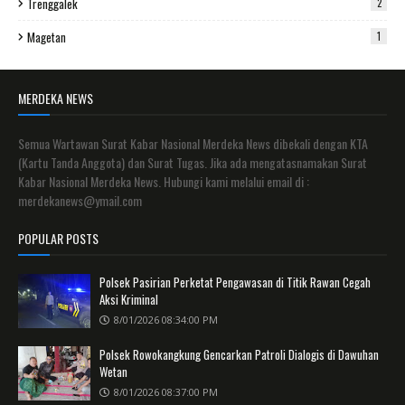
Trenggalek
2
Magetan
1
MERDEKA NEWS
Semua Wartawan Surat Kabar Nasional Merdeka News dibekali dengan KTA
(Kartu Tanda Anggota) dan Surat Tugas. Jika ada mengatasnamakan Surat
Kabar Nasional Merdeka News. Hubungi kami melalui email di :
merdekanews@ymail.com
POPULAR POSTS
Polsek Pasirian Perketat Pengawasan di Titik Rawan Cegah
Aksi Kriminal
8/01/2026 08:34:00 PM
Polsek Rowokangkung Gencarkan Patroli Dialogis di Dawuhan
Wetan
8/01/2026 08:37:00 PM