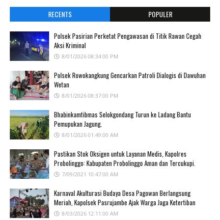
RECENTS
POPULER
Polsek Pasirian Perketat Pengawasan di Titik Rawan Cegah
Aksi Kriminal
8/01/2026 08:34:00 PM
Polsek Rowokangkung Gencarkan Patroli Dialogis di Dawuhan
Wetan
8/01/2026 08:37:00 PM
Bhabinkamtibmas Selokgondang Turun ke Ladang Bantu
Pemupukan Jagung.
8/01/2026 01:49:00 AM
Pastikan Stok Oksigen untuk Layanan Medis, Kapolres
Probolinggo: Kabupaten Probolinggo Aman dan Tercukupi.
7/09/2021 10:47:00 AM
Karnaval Akulturasi Budaya Desa Pagowan Berlangsung
Meriah, Kapolsek Pasrujambe Ajak Warga Jaga Ketertiban
8/03/2026 12:11:00 AM