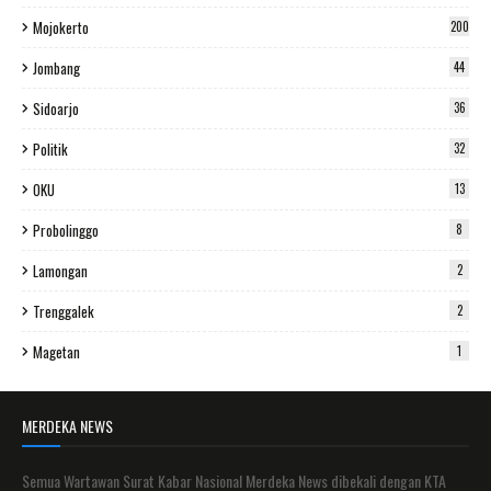
Mojokerto
200
Jombang
44
Sidoarjo
36
Politik
32
OKU
13
Probolinggo
8
Lamongan
2
Trenggalek
2
Magetan
1
MERDEKA NEWS
Semua Wartawan Surat Kabar Nasional Merdeka News dibekali dengan KTA