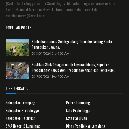
(Kartu Tanda Anggota) dan Surat Tugas. Jika ada mengatasnamakan Surat
Kabar Nasional Merdeka News. Hubungi kami melalui email di :
merdekanews@ymail.com
POPULAR POSTS
Bhabinkamtibmas Selokgondang Turun ke Ladang Bantu
Pemupukan Jagung.
8/01/2026 01:49:00 AM
Pastikan Stok Oksigen untuk Layanan Medis, Kapolres
Probolinggo: Kabupaten Probolinggo Aman dan Tercukupi.
7/09/2021 10:47:00 AM
LINK TERKAIT :
Kabupaten Lumajang
Polres Lumajang
Kabupaten Probolinggo
Kota Probolinggo
Kabupaten Pasuruan
Kota Pasuruan
SMA Negeri 2 Lumajang
Dinas Pendidikan Lumajang