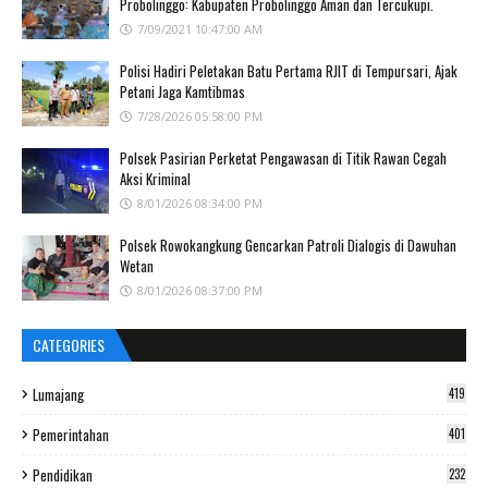
Probolinggo: Kabupaten Probolinggo Aman dan Tercukupi.
7/09/2021 10:47:00 AM
Polisi Hadiri Peletakan Batu Pertama RJIT di Tempursari, Ajak
Petani Jaga Kamtibmas
7/28/2026 05:58:00 PM
Polsek Pasirian Perketat Pengawasan di Titik Rawan Cegah
Aksi Kriminal
8/01/2026 08:34:00 PM
Polsek Rowokangkung Gencarkan Patroli Dialogis di Dawuhan
Wetan
8/01/2026 08:37:00 PM
CATEGORIES
Lumajang
419
Pemerintahan
401
Pendidikan
232