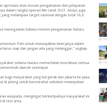
n apresiasi atas inovasi pengamanan dan pelayanan
nya dalam rangka operasi lilin candi 2021. Asops juga
g yang melampaui target nasional dengan total 76,9
nnya menegaskan bahwa momen pengamanan Nataru
7/0
mentum Polri untuk menunjukkan kinerjanya dalam
a harus siap dan jangan ada yang melanggar," ungkap
syarakat selama Nataru memerlukan koordinasi semua
7/2
ga pemerintah daerah setempat.
n bagi masyarakat yang bergerak dari Jakarta ke Jawa
l di Jateng untuk beristirahat sebelum melanjutkan
ajaran waspada, mengingat berkumpulnya masyarakat ini
di rest area.