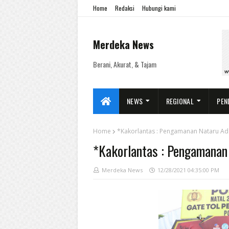
Home
Redaksi
Hubungi kami
Merdeka News
Berani, Akurat, & Tajam
NEWS
REGIONAL
PEN
Home
*Kakorlantas : Pengamanan Nataru A
*Kakorlantas : Pengamanan
Merdeka News
12/28/2021 04:35:00 PM