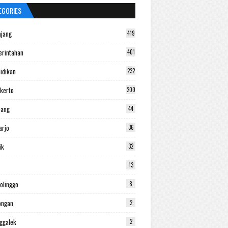
EGORIES
jang
419
rintahan
401
idikan
232
kerto
200
bang
44
arjo
36
ik
32
13
olinggo
8
ongan
2
ggalek
2