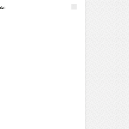
etan
1