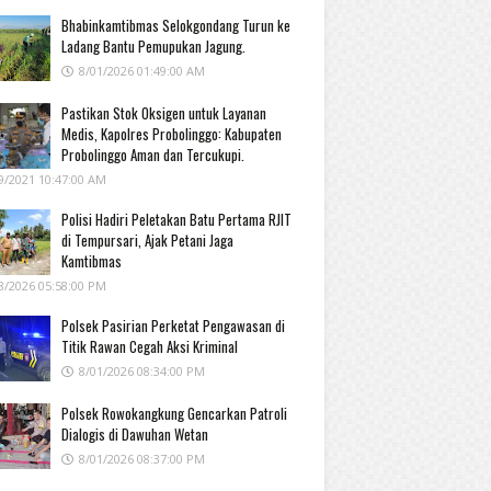
Bhabinkamtibmas Selokgondang Turun ke
Ladang Bantu Pemupukan Jagung.
8/01/2026 01:49:00 AM
Pastikan Stok Oksigen untuk Layanan
Medis, Kapolres Probolinggo: Kabupaten
Probolinggo Aman dan Tercukupi.
9/2021 10:47:00 AM
Polisi Hadiri Peletakan Batu Pertama RJIT
di Tempursari, Ajak Petani Jaga
Kamtibmas
8/2026 05:58:00 PM
Polsek Pasirian Perketat Pengawasan di
Titik Rawan Cegah Aksi Kriminal
8/01/2026 08:34:00 PM
Polsek Rowokangkung Gencarkan Patroli
Dialogis di Dawuhan Wetan
8/01/2026 08:37:00 PM