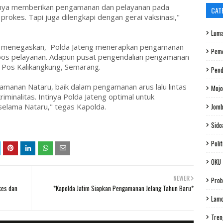
 hanya memberikan pengamanan dan pelayanan pada
CAT
rokes. Tapi juga dilengkapi dengan gerai vaksinasi,"
Luma
hfi menegaskan, Polda Jateng menerapkan pengamanan
Peme
 pos pelayanan. Adapun pusat pengendalian pengamanan
 Pos Kalikangkung, Semarang.
Pend
gamanan Nataru, baik dalam pengamanan arus lalu lintas
Mojo
inalitas. Intinya Polda Jateng optimal untuk
Jom
elama Nataru," tegas Kapolda.
Sido
Polit
OKU
NEWER
Prob
kes dan
*Kapolda Jatim Siapkan Pengamanan Jelang Tahun Baru*
Lam
Tren