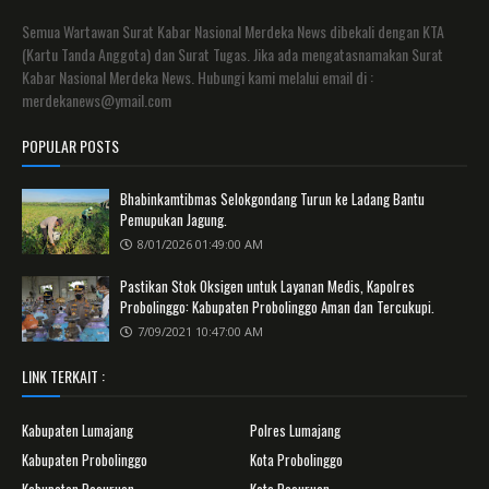
Semua Wartawan Surat Kabar Nasional Merdeka News dibekali dengan KTA
(Kartu Tanda Anggota) dan Surat Tugas. Jika ada mengatasnamakan Surat
Kabar Nasional Merdeka News. Hubungi kami melalui email di :
merdekanews@ymail.com
POPULAR POSTS
Bhabinkamtibmas Selokgondang Turun ke Ladang Bantu
Pemupukan Jagung.
8/01/2026 01:49:00 AM
Pastikan Stok Oksigen untuk Layanan Medis, Kapolres
Probolinggo: Kabupaten Probolinggo Aman dan Tercukupi.
7/09/2021 10:47:00 AM
LINK TERKAIT :
Kabupaten Lumajang
Polres Lumajang
Kabupaten Probolinggo
Kota Probolinggo
Kabupaten Pasuruan
Kota Pasuruan