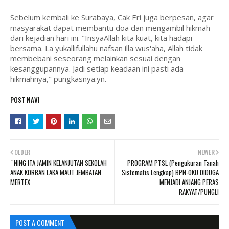
Sebelum kembali ke Surabaya, Cak Eri juga berpesan, agar
masyarakat dapat membantu doa dan mengambil hikmah
dari kejadian hari ini. "InsyaAllah kita kuat, kita hadapi
bersama. La yukallifullahu nafsan illa wus'aha, Allah tidak
membebani seseorang melainkan sesuai dengan
kesanggupannya. Jadi setiap keadaan ini pasti ada
hikmahnya," pungkasnya.yn.
POST NAVI
OLDER
NEWER
" NING ITA JAMIN KELANJUTAN SEKOLAH
PROGRAM PTSL (Pengukuran Tanah
ANAK KORBAN LAKA MAUT JEMBATAN
Sistematis Lengkap) BPN-OKU DIDUGA
MERTEX
MENJADI ANJANG PERAS
RAKYAT/PUNGLI
POST A COMMENT