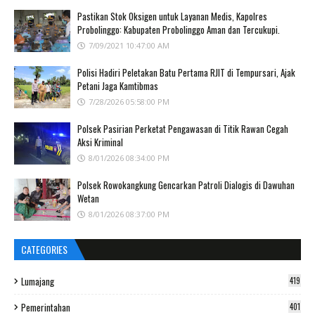
Pastikan Stok Oksigen untuk Layanan Medis, Kapolres
Probolinggo: Kabupaten Probolinggo Aman dan Tercukupi.
7/09/2021 10:47:00 AM
Polisi Hadiri Peletakan Batu Pertama RJIT di Tempursari, Ajak
Petani Jaga Kamtibmas
7/28/2026 05:58:00 PM
Polsek Pasirian Perketat Pengawasan di Titik Rawan Cegah
Aksi Kriminal
8/01/2026 08:34:00 PM
Polsek Rowokangkung Gencarkan Patroli Dialogis di Dawuhan
Wetan
8/01/2026 08:37:00 PM
CATEGORIES
Lumajang
419
Pemerintahan
401