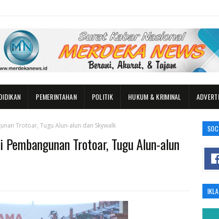
DIDIKAN
PEMERINTAHAN
POLITIK
HUKUM & KRIMINAL
ADVERT
an Trotoar, Tugu Alun-alun dan Skywalk
SOC
 Pembangunan Trotoar, Tugu Alun-alun
IKL