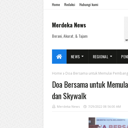
Home
Redaksi
Hubungi kami
Merdeka News
Berani, Akurat, & Tajam
NEWS
REGIONAL
PEN
Home
Doa Bersama untuk Memulai Pembangun
Doa Bersama untuk Memulai
dan Skywalk
Merdeka News
7/29/2022 08:56:00 AM