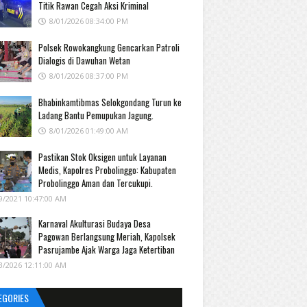
Titik Rawan Cegah Aksi Kriminal
8/01/2026 08:34:00 PM
Polsek Rowokangkung Gencarkan Patroli
Dialogis di Dawuhan Wetan
8/01/2026 08:37:00 PM
Bhabinkamtibmas Selokgondang Turun ke
Ladang Bantu Pemupukan Jagung.
8/01/2026 01:49:00 AM
Pastikan Stok Oksigen untuk Layanan
Medis, Kapolres Probolinggo: Kabupaten
Probolinggo Aman dan Tercukupi.
9/2021 10:47:00 AM
Karnaval Akulturasi Budaya Desa
Pagowan Berlangsung Meriah, Kapolsek
Pasrujambe Ajak Warga Jaga Ketertiban
3/2026 12:11:00 AM
EGORIES