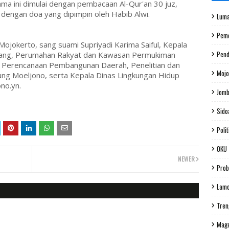
ama ini dimulai dengan pembacaan Al-Qur'an 30 juz,
 dengan doa yang dipimpin oleh Habib Alwi.
Luma
Peme
jokerto, sang suami Supriyadi Karima Saiful, Kepala
Pend
ang, Perumahan Rakyat dan Kawasan Permukiman
Perencanaan Pembangunan Daerah, Penelitian dan
Mojo
g Moeljono, serta Kepala Dinas Lingkungan Hidup
no.yn.
Jom
Sido
Polit
OKU
NEWER
Prob
Lam
Tren
Mag