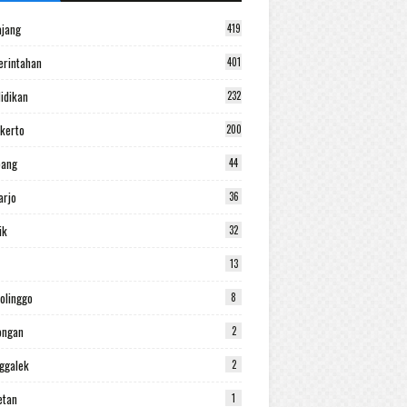
jang
419
rintahan
401
idikan
232
kerto
200
bang
44
arjo
36
ik
32
13
olinggo
8
ongan
2
ggalek
2
etan
1