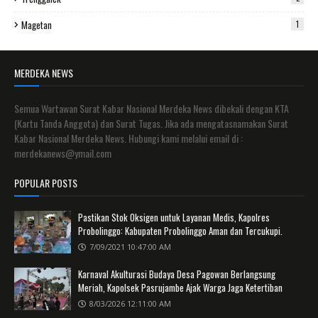
Magetan
1
MERDEKA NEWS
Semua Wartawan Surat Kabar Nasional Merdeka News dibekali dengan KTA
(Kartu Tanda Anggota) dan Surat Tugas. Jika ada mengatasnamakan Surat
Kabar Nasional Merdeka News. Hubungi kami melalui email di :
merdekanews@ymail.com
POPULAR POSTS
Pastikan Stok Oksigen untuk Layanan Medis, Kapolres
Probolinggo: Kabupaten Probolinggo Aman dan Tercukupi.
7/09/2021 10:47:00 AM
Karnaval Akulturasi Budaya Desa Pagowan Berlangsung
Meriah, Kapolsek Pasrujambe Ajak Warga Jaga Ketertiban
8/03/2026 12:11:00 AM