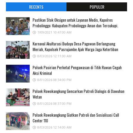
RECENTS
POPULER
Pastikan Stok Oksigen untuk Layanan Medis, Kapolres
Probolinggo: Kabupaten Probolinggo Aman dan Tercukupi.
7/09/2021 10:47:00 AM
Karnaval Akulturasi Budaya Desa Pagowan Berlangsung
Meriah, Kapolsek Pasrujambe Ajak Warga Jaga Ketertiban
8/03/2026 12:11:00 AM
Polsek Pasirian Perketat Pengawasan di Titik Rawan Cegah
Aksi Kriminal
8/01/2026 08:34:00 PM
Polsek Rowokangkung Gencarkan Patroli Dialogis di Dawuhan
Wetan
8/01/2026 08:37:00 PM
Polsek Rowokangkung Giatkan Patroli dan Sosialisasi Call
Center 110
8/03/2026 12:14:00 AM