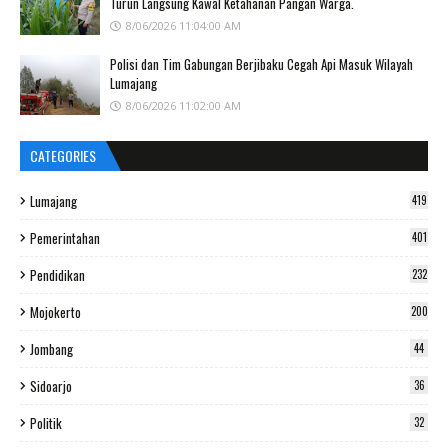
Turun Langsung Kawal Ketahanan Pangan Warga.
8/06/2026 11:04:00 AM
Polisi dan Tim Gabungan Berjibaku Cegah Api Masuk Wilayah
Lumajang
8/06/2026 11:02:00 AM
CATEGORIES
Lumajang
419
Pemerintahan
401
Pendidikan
232
Mojokerto
200
Jombang
44
Sidoarjo
36
Politik
32