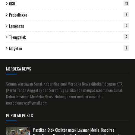
OKU
13
Probolinggo
8
Lamongan
2
Trenggalek
2
Magetan
1
MERDEKA NEWS
Semua Wartawan Surat Kabar Nasional Merdeka News dibekali dengan KTA
(Kartu Tanda Anggota) dan Surat Tugas. Jika ada mengatasnamakan Surat
Kabar Nasional Merdeka News. Hubungi kami melalui email di :
merdekanews@ymail.com
POPULAR POSTS
Pastikan Stok Oksigen untuk Layanan Medis, Kapolres