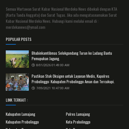
Semua Wartawan Surat Kabar Nasional Merdeka News dibekali dengan KTA
(Kartu Tanda Anggota) dan Surat Tugas. Jika ada mengatasnamakan Surat
Kabar Nasional Merdeka News. Hubungi kami melalui email di :
merdekanews@ymail.com
POPULAR POSTS
Bhabinkamtibmas Selokgondang Turun ke Ladang Bantu
Pemupukan Jagung.
8/01/2026 01:49:00 AM
Pastikan Stok Oksigen untuk Layanan Medis, Kapolres
Probolinggo: Kabupaten Probolinggo Aman dan Tercukupi.
7/09/2021 10:47:00 AM
LINK TERKAIT :
Kabupaten Lumajang
Polres Lumajang
Kabupaten Probolinggo
Kota Probolinggo