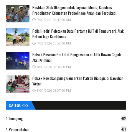
Pastikan Stok Oksigen untuk Layanan Medis, Kapolres
Probolinggo: Kabupaten Probolinggo Aman dan Tercukupi.
7/09/2021 10:47:00 AM
Polisi Hadiri Peletakan Batu Pertama RJIT di Tempursari, Ajak
Petani Jaga Kamtibmas
7/28/2026 05:58:00 PM
Polsek Pasirian Perketat Pengawasan di Titik Rawan Cegah
Aksi Kriminal
8/01/2026 08:34:00 PM
Polsek Rowokangkung Gencarkan Patroli Dialogis di Dawuhan
Wetan
8/01/2026 08:37:00 PM
CATEGORIES
Lumajang
419
Pemerintahan
401