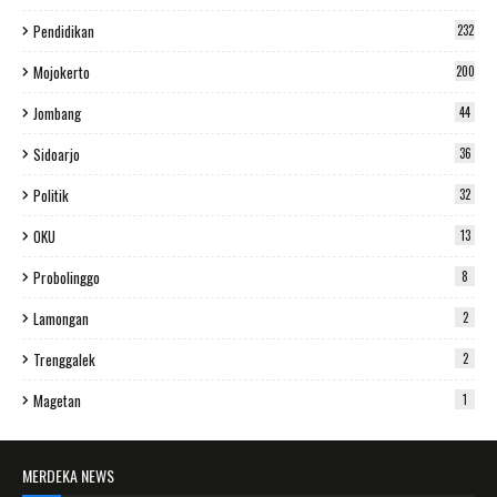
Pendidikan
232
Mojokerto
200
Jombang
44
Sidoarjo
36
Politik
32
OKU
13
Probolinggo
8
Lamongan
2
Trenggalek
2
Magetan
1
MERDEKA NEWS