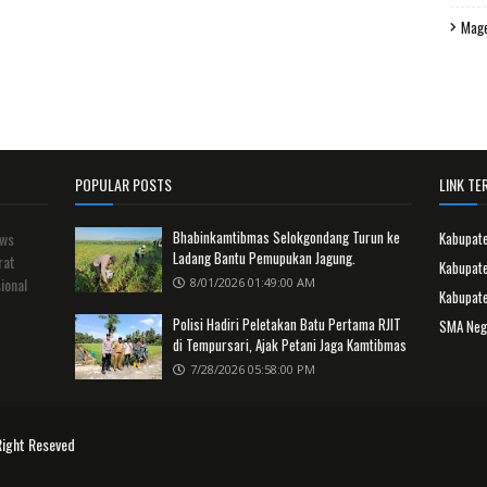
Mag
POPULAR POSTS
LINK TER
Bhabinkamtibmas Selokgondang Turun ke
ews
Kabupat
Ladang Bantu Pemupukan Jagung.
rat
Kabupate
ional
8/01/2026 01:49:00 AM
Kabupat
Polisi Hadiri Peletakan Batu Pertama RJIT
SMA Neg
di Tempursari, Ajak Petani Jaga Kamtibmas
7/28/2026 05:58:00 PM
Right Reseved