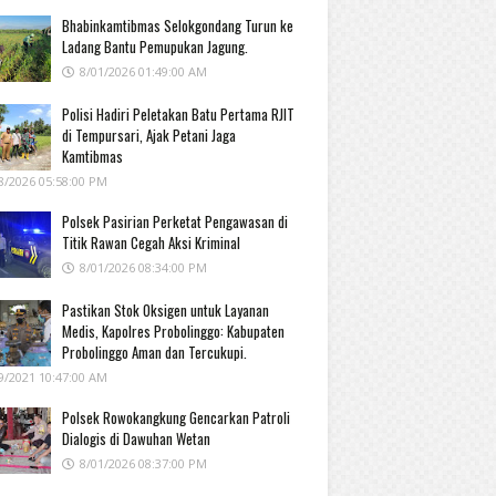
Bhabinkamtibmas Selokgondang Turun ke
Ladang Bantu Pemupukan Jagung.
8/01/2026 01:49:00 AM
Polisi Hadiri Peletakan Batu Pertama RJIT
di Tempursari, Ajak Petani Jaga
Kamtibmas
8/2026 05:58:00 PM
Polsek Pasirian Perketat Pengawasan di
Titik Rawan Cegah Aksi Kriminal
8/01/2026 08:34:00 PM
Pastikan Stok Oksigen untuk Layanan
Medis, Kapolres Probolinggo: Kabupaten
Probolinggo Aman dan Tercukupi.
9/2021 10:47:00 AM
Polsek Rowokangkung Gencarkan Patroli
Dialogis di Dawuhan Wetan
8/01/2026 08:37:00 PM