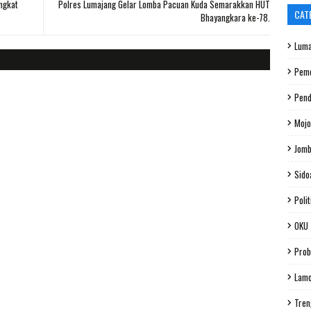
ngkat
Polres Lumajang Gelar Lomba Pacuan Kuda Semarakkan HUT
CAT
Bhayangkara ke-78.
Luma
Peme
Pend
Mojo
Jom
Sido
Polit
OKU
Prob
Lam
Tren