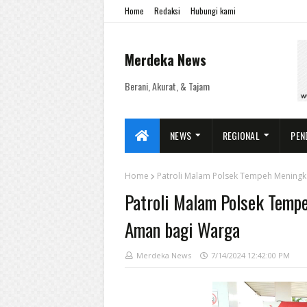
Home
Redaksi
Hubungi kami
Merdeka News
Berani, Akurat, & Tajam
NEWS
REGIONAL
PEN
Home
Patroli Malam Polsek Tempeh Meningk
Patroli Malam Polsek Temp
Aman bagi Warga
Merdeka News
7/14/2024 12:42:00 PM