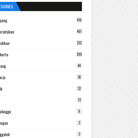
EGORIES
jang
419
rintahan
401
idikan
232
kerto
200
bang
44
arjo
36
ik
32
13
olinggo
8
ongan
2
ggalek
2