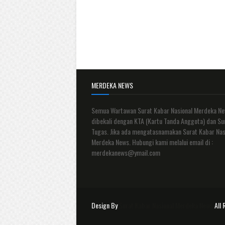
MERDEKA NEWS
Semua Wartawan Surat Kabar Nasional Merdeka N
dibekali dengan KTA (Kartu Tanda Anggota) dan Su
Tugas. Jika ada mengatasnamakan Surat Kabar Nas
Merdeka News. Hubungi kami melalui email di :
merdekanews@ymail.com
Design By
Surat Kabar Nasional Merdeka News
All 