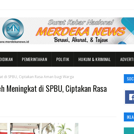
DIDIKAN
PEMERINTAHAN
POLITIK
HUKUM & KRIMINAL
ADVERT
at di SPBU, Ciptakan Rasa Aman bagi Warga
SOC
eh Meningkat di SPBU, Ciptakan Rasa
IKL