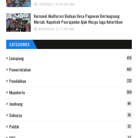
7/09/2021 10:47:00 AM
Karnaval Akulturasi Budaya Desa Pagowan Berlangsung
Meriah, Kapolsek Pasrujambe Ajak Warga Jaga Ketertiban
8/03/2026 12:11:00 AM
CATEGORIES
Lumajang
419
Pemerintahan
401
Pendidikan
232
Mojokerto
200
Jombang
44
Sidoarjo
36
Politik
32
OKU
13