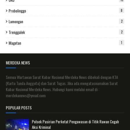
Probolinggo
8
Lamongan
2
Trenggalek
2
Magetan
1
MERDEKA NEWS
Semua Wartawan Surat Kabar Nasional Merdeka News dibekali dengan KTA
(Kartu Tanda Anggota) dan Surat Tugas. Jika ada mengatasnamakan Surat
Kabar Nasional Merdeka News. Hubungi kami melalui email di :
merdekanews@ymail.com
POPULAR POSTS
Polsek Pasirian Perketat Pengawasan di Titik Rawan Cegah
Aksi Kriminal