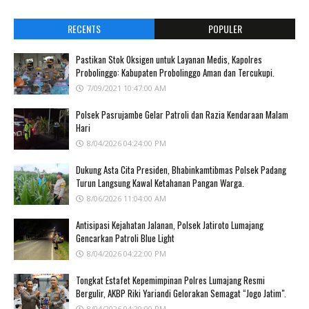
RECENTS
POPULER
Pastikan Stok Oksigen untuk Layanan Medis, Kapolres
Probolinggo: Kabupaten Probolinggo Aman dan Tercukupi.
7/09/2021 10:47:00 AM
Polsek Pasrujambe Gelar Patroli dan Razia Kendaraan Malam
Hari
8/04/2026 04:24:00 PM
Dukung Asta Cita Presiden, Bhabinkamtibmas Polsek Padang
Turun Langsung Kawal Ketahanan Pangan Warga.
8/06/2026 11:04:00 AM
Antisipasi Kejahatan Jalanan, Polsek Jatiroto Lumajang
Gencarkan Patroli Blue Light
8/04/2026 04:22:00 PM
Tongkat Estafet Kepemimpinan Polres Lumajang Resmi
Bergulir, AKBP Riki Yariandi Gelorakan Semagat “Jogo Jatim".
8/04/2026 04:20:00 PM