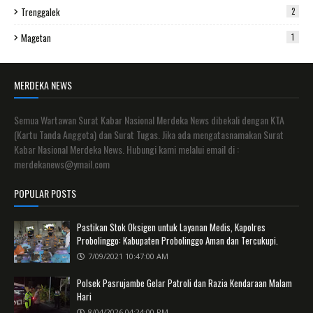
Trenggalek
2
Magetan
1
MERDEKA NEWS
Semua Wartawan Surat Kabar Nasional Merdeka News dibekali dengan KTA
(Kartu Tanda Anggota) dan Surat Tugas. Jika ada mengatasnamakan Surat
Kabar Nasional Merdeka News. Hubungi kami melalui email di :
merdekanews@ymail.com
POPULAR POSTS
Pastikan Stok Oksigen untuk Layanan Medis, Kapolres
Probolinggo: Kabupaten Probolinggo Aman dan Tercukupi.
7/09/2021 10:47:00 AM
Polsek Pasrujambe Gelar Patroli dan Razia Kendaraan Malam
Hari
8/04/2026 04:24:00 PM