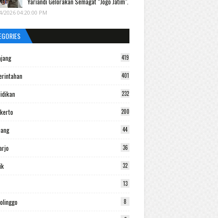
Yariandi Gelorakan Semagat “Jogo Jatim".
4/2026 04:20:00 PM
EGORIES
jang
419
rintahan
401
idikan
232
kerto
200
bang
44
arjo
36
ik
32
13
olinggo
8