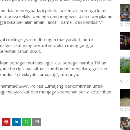
pan dalam menghadapi pilkada serentak, semoga kami
n tupoksi selaku penjaga dan pengawal dalam perjalanan
gga bisa berjalan aman, lancar, damai, dan kondusif,"
7/0
gai cooling system di tengah masyarakat, untuk
a masyarakat yang berpotensi akan mengganggu
serentak tahun 2024.
adikan sebagai motivasi agar kita sebagai hamba Tuhan
na terciptanya situasi kamtibmas menjelang gelaran
ondusif di wilayah Lumajang”, tutupnya.
8/0
uhammad SAW, Polres Lumajang berkomitmen untuk
agi masyarakat dan menjaga keamanan serta ketertiban
8/0