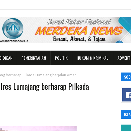
DIDIKAN
PEMERINTAHAN
POLITIK
HUKUM & KRIMINAL
ADVERT
jang berharap Pilkada Lumajang berjalan Aman.
SOC
olres Lumajang berharap Pilkada
IKL