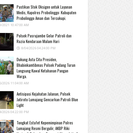
Pastikan Stok Oksigen untuk Layanan
Medis, Kapolres Probolinggo: Kabupaten
Probolinggo Aman dan Tercukupi.
9/2021 10:47:00 AM
Polsek Pasrujambe Gelar Patroli dan
Razia Kendaraan Malam Hari
8/04/2026 04:24:00 PM
Dukung Asta Cita Presiden,
Bhabinkamtibmas Polsek Padang Turun
Langsung Kawal Ketahanan Pangan
Warga.
6/2026 11:04:00 AM
Antisipasi Kejahatan Jalanan, Polsek
Jatiroto Lumajang Gencarkan Patroli Blue
Light
4/2026 04:22:00 PM
Tongkat Estafet Kepemimpinan Polres
Lumajang Resmi Bergulir, AKBP Riki