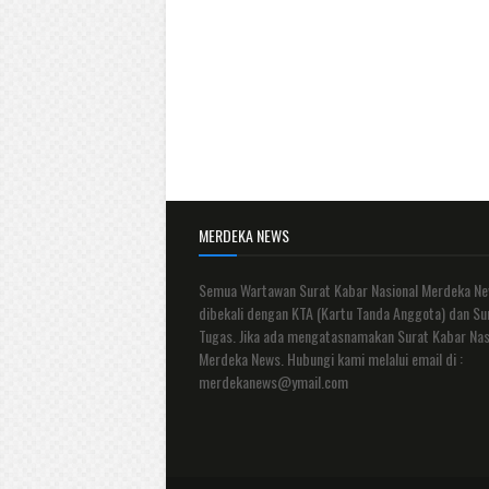
MERDEKA NEWS
Semua Wartawan Surat Kabar Nasional Merdeka N
dibekali dengan KTA (Kartu Tanda Anggota) dan Su
Tugas. Jika ada mengatasnamakan Surat Kabar Nas
Merdeka News. Hubungi kami melalui email di :
merdekanews@ymail.com