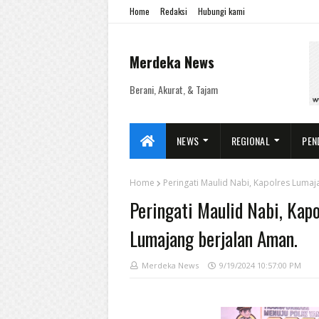
Home
Redaksi
Hubungi kami
Merdeka News
Berani, Akurat, & Tajam
NEWS
REGIONAL
PEN
Home
Peringati Maulid Nabi, Kapolres Luma
Peringati Maulid Nabi, Kap
Lumajang berjalan Aman.
Merdeka News
9/19/2024 10:57:00 PM