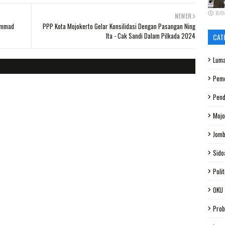
8/0
NEWER
hammad
PPP Kota Mojokerto Gelar Konsilidasi Dengan Pasangan Ning
Ita - Cak Sandi Dalam Pilkada 2024
CAT
Luma
Peme
Pend
Mojo
Jom
Sido
Polit
OKU
Prob