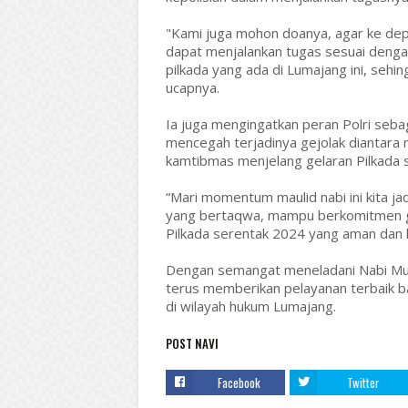
"Kami juga mohon doanya, agar ke de
dapat menjalankan tugas sesuai denga
pilkada yang ada di Lumajang ini, sehin
ucapnya.
Ia juga mengingatkan peran Polri seba
mencegah terjadinya gejolak diantar
kamtibmas menjelang gelaran Pilkada 
“Mari momentum maulid nabi ini kita j
yang bertaqwa, mampu berkomitmen gu
Pilkada serentak 2024 yang aman dan k
Dengan semangat meneladani Nabi M
terus memberikan pelayanan terbaik b
di wilayah hukum Lumajang.
POST NAVI
Facebook
Twitter