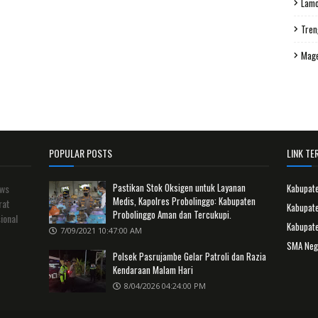
Lam
Tren
Mag
POPULAR POSTS
LINK TER
Pastikan Stok Oksigen untuk Layanan
ews
Kabupat
Medis, Kapolres Probolinggo: Kabupaten
rat
Kabupate
Probolinggo Aman dan Tercukupi.
ional
Kabupat
7/09/2021 10:47:00 AM
SMA Neg
Polsek Pasrujambe Gelar Patroli dan Razia
Kendaraan Malam Hari
8/04/2026 04:24:00 PM