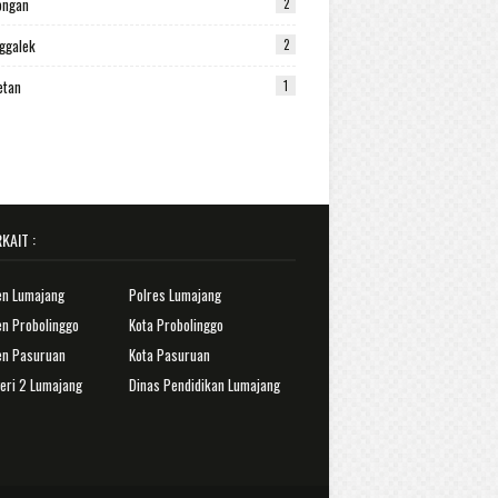
ongan
2
ggalek
2
etan
1
KAIT :
en Lumajang
Polres Lumajang
n Probolinggo
Kota Probolinggo
en Pasuruan
Kota Pasuruan
eri 2 Lumajang
Dinas Pendidikan Lumajang