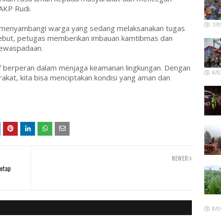
AKP Rudi.
7/0
ga menyambangi warga yang sedang melaksanakan tugas
ebut, petugas memberikan imbauan kamtibmas dan
kewaspadaan.
if berperan dalam menjaga keamanan lingkungan. Dengan
8/0
rakat, kita bisa menciptakan kondisi yang aman dan
NEWER
Tetap
8/0