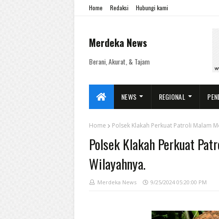
Home
Redaksi
Hubungi kami
Merdeka News
Berani, Akurat, & Tajam
NEWS
REGIONAL
PEN
Home
Polsek Klakah Perkuat Patroli Malam 
Polsek Klakah Perkuat Pat
Wilayahnya.
Merdeka News
9/25/2024 05:20:00 PM