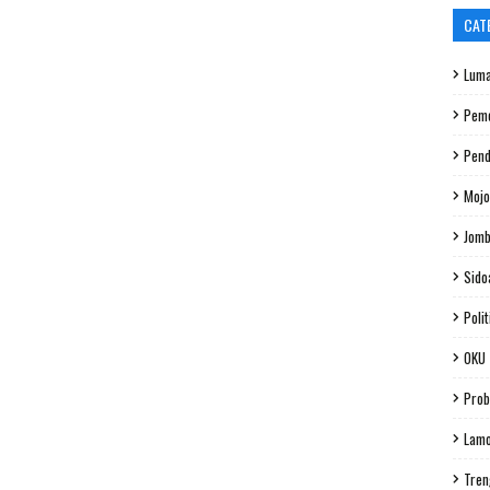
CAT
Luma
Peme
Pend
Mojo
Jom
Sido
Polit
OKU
Prob
Lam
Tren