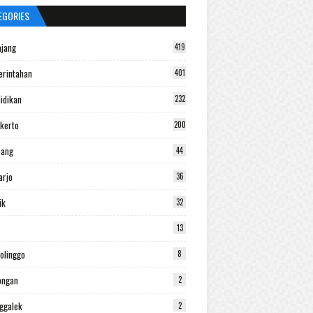
EGORIES
jang
419
rintahan
401
idikan
232
kerto
200
bang
44
arjo
36
ik
32
13
olinggo
8
ongan
2
ggalek
2