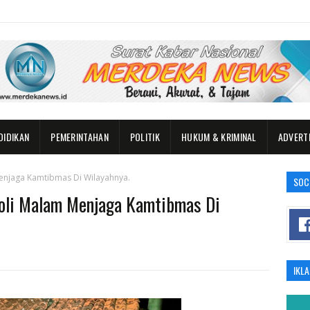
DIDIKAN
PEMERINTAHAN
POLITIK
HUKUM & KRIMINAL
ADVERT
Menjaga Kamtibmas Di Wilayahnya.
SOC
roli Malam Menjaga Kamtibmas Di
IKL