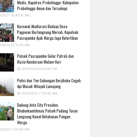
Medis, Kapolres Probolinggo: Kabupaten
Probolinggo Aman dan Tercukupi.
9/2021 10:47:00 AM
Karnaval Akulturasi Budaya Desa
Pagowan Berlangsung Meriah, Kapolsek
Pasrujambe Ajak Warga Jaga Ketertiban
3/2026 12:11:00 AM
Polsek Pasrujambe Gelar Patroli dan
Razia Kendaraan Malam Hari
8/04/2026 04:24:00 PM
Polisi dan Tim Gabungan Berjibaku Cegah
Api Masuk Wilayah Lumajang
8/06/2026 11:02:00 AM
Dukung Asta Cita Presiden,
Bhabinkamtibmas Polsek Padang Turun
Langsung Kawal Ketahanan Pangan
Warga.
6/2026 11:04:00 AM