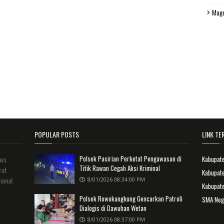
Mag
POPULAR POSTS
LINK TER
Polsek Pasirian Perketat Pengawasan di
ews
Kabupat
Titik Rawan Cegah Aksi Kriminal
rat
Kabupate
ional
8/01/2026 08:34:00 PM
Kabupat
Polsek Rowokangkung Gencarkan Patroli
SMA Neg
Dialogis di Dawuhan Wetan
8/01/2026 08:37:00 PM