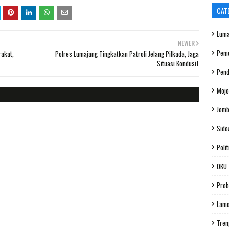
CAT
Luma
NEWER
Peme
akat,
Polres Lumajang Tingkatkan Patroli Jelang Pilkada, Jaga
Situasi Kondusif
Pend
Mojo
Jom
Sido
Polit
OKU
Prob
Lam
Tren