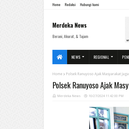
Home
Redaksi
Hubungi kami
Merdeka News
Berani, Akurat, & Tajam
NEWS
REGIONAL
PEN
Home
Polsek Ranuyoso Ajak Masyarakat Jaga 
Polsek Ranuyoso Ajak Masya
Merdeka News
10/27/2024 11:42:00 PM