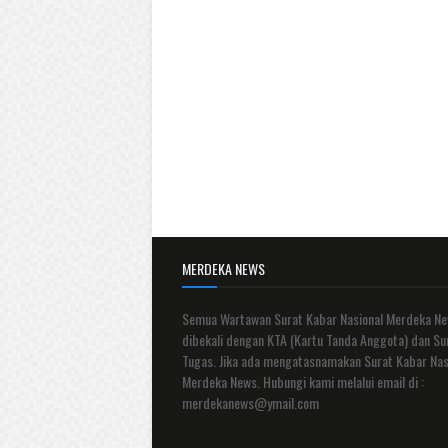
MERDEKA NEWS
Semua Wartawan Surat Kabar Nasional Merdeka N
dibekali dengan KTA (Kartu Tanda Anggota) dan Su
Tugas. Jika ada mengatasnamakan Surat Kabar Nas
Merdeka News. Hubungi kami melalui email di :
merdekanews@ymail.com