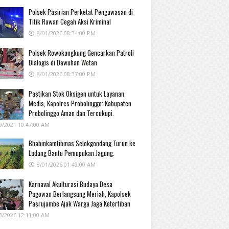
Polsek Pasirian Perketat Pengawasan di
Titik Rawan Cegah Aksi Kriminal
8/01/2026 08:34:00 PM
Polsek Rowokangkung Gencarkan Patroli
Dialogis di Dawuhan Wetan
8/01/2026 08:37:00 PM
Pastikan Stok Oksigen untuk Layanan
Medis, Kapolres Probolinggo: Kabupaten
Probolinggo Aman dan Tercukupi.
9/2021 10:47:00 AM
Bhabinkamtibmas Selokgondang Turun ke
Ladang Bantu Pemupukan Jagung.
8/01/2026 01:49:00 AM
Karnaval Akulturasi Budaya Desa
Pagowan Berlangsung Meriah, Kapolsek
Pasrujambe Ajak Warga Jaga Ketertiban
3/2026 12:11:00 AM