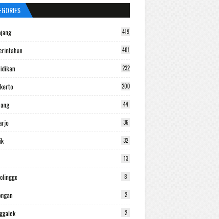
EGORIES
jang
419
rintahan
401
idikan
232
kerto
200
bang
44
arjo
36
ik
32
13
olinggo
8
ongan
2
ggalek
2