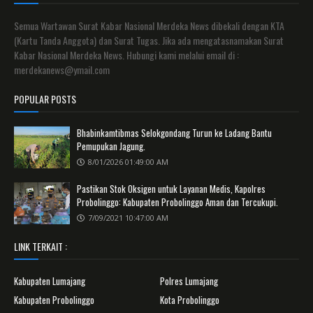
Semua Wartawan Surat Kabar Nasional Merdeka News dibekali dengan KTA
(Kartu Tanda Anggota) dan Surat Tugas. Jika ada mengatasnamakan Surat
Kabar Nasional Merdeka News. Hubungi kami melalui email di :
merdekanews@ymail.com
POPULAR POSTS
Bhabinkamtibmas Selokgondang Turun ke Ladang Bantu
Pemupukan Jagung.
8/01/2026 01:49:00 AM
Pastikan Stok Oksigen untuk Layanan Medis, Kapolres
Probolinggo: Kabupaten Probolinggo Aman dan Tercukupi.
7/09/2021 10:47:00 AM
LINK TERKAIT :
Kabupaten Lumajang
Polres Lumajang
Kabupaten Probolinggo
Kota Probolinggo