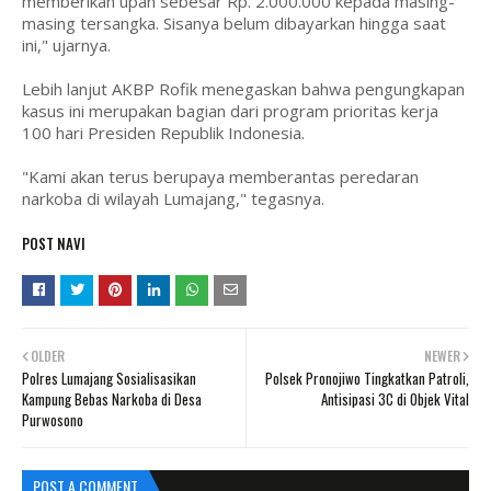
memberikan upah sebesar Rp. 2.000.000 kepada masing-
masing tersangka. Sisanya belum dibayarkan hingga saat
ini," ujarnya.
Lebih lanjut AKBP Rofik menegaskan bahwa pengungkapan
kasus ini merupakan bagian dari program prioritas kerja
100 hari Presiden Republik Indonesia.
"Kami akan terus berupaya memberantas peredaran
narkoba di wilayah Lumajang," tegasnya.
POST NAVI
OLDER
NEWER
Polres Lumajang Sosialisasikan
Polsek Pronojiwo Tingkatkan Patroli,
Kampung Bebas Narkoba di Desa
Antisipasi 3C di Objek Vital
Purwosono
POST A COMMENT