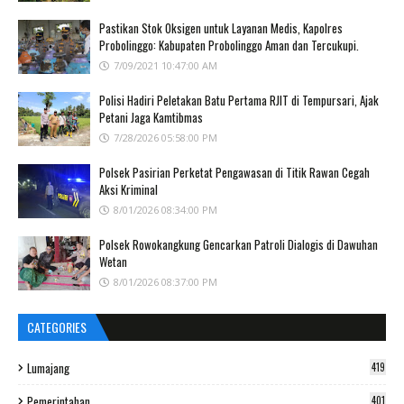
Pastikan Stok Oksigen untuk Layanan Medis, Kapolres
Probolinggo: Kabupaten Probolinggo Aman dan Tercukupi.
7/09/2021 10:47:00 AM
Polisi Hadiri Peletakan Batu Pertama RJIT di Tempursari, Ajak
Petani Jaga Kamtibmas
7/28/2026 05:58:00 PM
Polsek Pasirian Perketat Pengawasan di Titik Rawan Cegah
Aksi Kriminal
8/01/2026 08:34:00 PM
Polsek Rowokangkung Gencarkan Patroli Dialogis di Dawuhan
Wetan
8/01/2026 08:37:00 PM
CATEGORIES
Lumajang
419
Pemerintahan
401