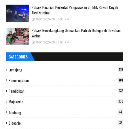
Polsek Pasirian Perketat Pengawasan di Titik Rawan Cegah
Aksi Kriminal
8/01/2026 08:34:00 PM
Polsek Rowokangkung Gencarkan Patroli Dialogis di Dawuhan
Wetan
8/01/2026 08:37:00 PM
CATEGORIES
Lumajang
419
Pemerintahan
401
Pendidikan
232
Mojokerto
200
Jombang
44
Sidoarjo
36