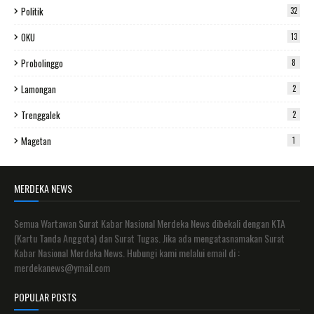
Politik
32
OKU
13
Probolinggo
8
Lamongan
2
Trenggalek
2
Magetan
1
MERDEKA NEWS
Semua Wartawan Surat Kabar Nasional Merdeka News dibekali dengan KTA
(Kartu Tanda Anggota) dan Surat Tugas. Jika ada mengatasnamakan Surat
Kabar Nasional Merdeka News. Hubungi kami melalui email di :
merdekanews@ymail.com
POPULAR POSTS