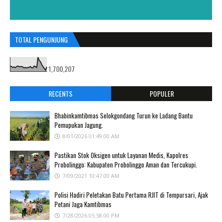
TOTAL PENGUNJUNG
1,700,207
RECENTS
POPULER
Bhabinkamtibmas Selokgondang Turun ke Ladang Bantu
Pemupukan Jagung.
8/01/2026 01:49:00 AM
Pastikan Stok Oksigen untuk Layanan Medis, Kapolres
Probolinggo: Kabupaten Probolinggo Aman dan Tercukupi.
7/09/2021 10:47:00 AM
Polisi Hadiri Peletakan Batu Pertama RJIT di Tempursari, Ajak
Petani Jaga Kamtibmas
7/28/2026 05:58:00 PM