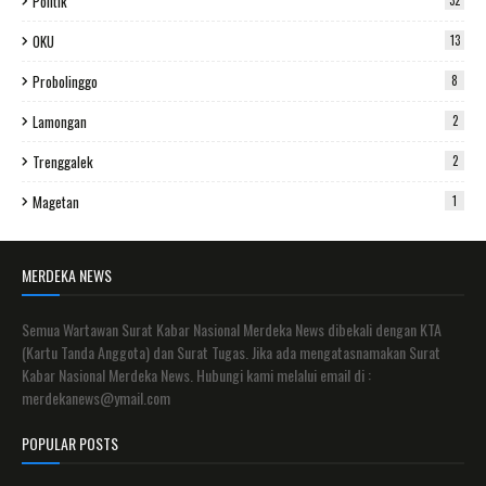
Politik
32
OKU
13
Probolinggo
8
Lamongan
2
Trenggalek
2
Magetan
1
MERDEKA NEWS
Semua Wartawan Surat Kabar Nasional Merdeka News dibekali dengan KTA
(Kartu Tanda Anggota) dan Surat Tugas. Jika ada mengatasnamakan Surat
Kabar Nasional Merdeka News. Hubungi kami melalui email di :
merdekanews@ymail.com
POPULAR POSTS