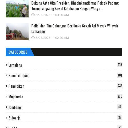
Dukung Asta Cita Presiden, Bhabinkamtibmas Polsek Padang
Turun Langsung Kawal Ketahanan Pangan Warga.
8/06/2026 11:04:00 AM
Polisi dan Tim Gabungan Berjibaku Cegah Api Masuk Wilayah
Lumajang
8/06/2026 11:02:00 AM
CATEGORIES
Lumajang
419
Pemerintahan
401
Pendidikan
232
Mojokerto
200
Jombang
44
Sidoarjo
36