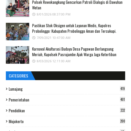
Polsek Rowokangkung Gencarkan Patroli Dialogis di Dawuhan
Wetan
8/01/2026 08:37:00 PM
Pastikan Stok Oksigen untuk Layanan Medis, Kapolres
Probolinggo: Kabupaten Probolinggo Aman dan Tercukupi.
7/09/2021 10:47:00 AM
Karnaval Akulturasi Budaya Desa Pagowan Berlangsung
Meriah, Kapolsek Pasrujambe Ajak Warga Jaga Ketertiban
8/03/2026 12:11:00 AM
CATEGORIES
Lumajang
419
Pemerintahan
401
Pendidikan
232
Mojokerto
200