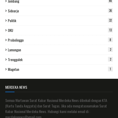
Jombang
44
Sidoarjo
36
Politik
32
OKU
13
Probolinggo
8
Lamongan
2
Trenggalek
2
Magetan
1
MERDEKA NEWS
Semua Wartawan Surat Kabar Nasional Merdeka News dibekali dengan KTA
(Kartu Tanda Anggota) dan Surat Tugas. Jika ada mengatasnamakan Surat
Kabar Nasional Merdeka News. Hubungi kami melalui email di :
merdekanews@ymail.com