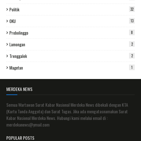
Politik
32
OKU
13
Probolinggo
8
Lamongan
2
Trenggalek
2
Magetan
1
MERDEKA NEWS
Semua Wartawan Surat Kabar Nasional Merdeka News dibekali dengan KTA
(Kartu Tanda Anggota) dan Surat Tugas. Jika ada mengatasnamakan Surat
Kabar Nasional Merdeka News. Hubungi kami melalui email di :
merdekanews@ymail.com
POPULAR POSTS