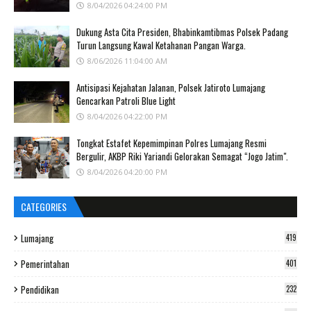
8/04/2026 04:24:00 PM
Dukung Asta Cita Presiden, Bhabinkamtibmas Polsek Padang
Turun Langsung Kawal Ketahanan Pangan Warga.
8/06/2026 11:04:00 AM
Antisipasi Kejahatan Jalanan, Polsek Jatiroto Lumajang
Gencarkan Patroli Blue Light
8/04/2026 04:22:00 PM
Tongkat Estafet Kepemimpinan Polres Lumajang Resmi
Bergulir, AKBP Riki Yariandi Gelorakan Semagat “Jogo Jatim".
8/04/2026 04:20:00 PM
CATEGORIES
Lumajang
419
Pemerintahan
401
Pendidikan
232