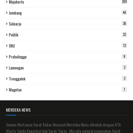
Mojokerto
200
Jombang
44
Sidoarjo
36
Politik
32
OKU
13
Probolinggo
8
Lamongan
2
Trenggalek
2
Magetan
1
MERDEKA NEWS
Semua Wartawan Surat Kabar Nasional Merdeka News dibekali dengan KTA
(Kartu Tanda Anggota) dan Surat Tugas. Jika ada mengatasnamakan Surat