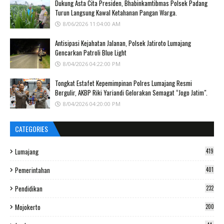
Dukung Asta Cita Presiden, Bhabinkamtibmas Polsek Padang
Turun Langsung Kawal Ketahanan Pangan Warga.
8/06/2026 11:04:00 AM
Antisipasi Kejahatan Jalanan, Polsek Jatiroto Lumajang
Gencarkan Patroli Blue Light
8/04/2026 04:22:00 PM
Tongkat Estafet Kepemimpinan Polres Lumajang Resmi
Bergulir, AKBP Riki Yariandi Gelorakan Semagat “Jogo Jatim".
8/04/2026 04:20:00 PM
CATEGORIES
Lumajang
419
Pemerintahan
401
Pendidikan
232
Mojokerto
200