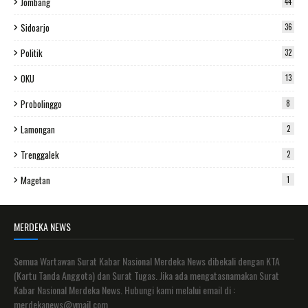
Jombang
44
Sidoarjo
36
Politik
32
OKU
13
Probolinggo
8
Lamongan
2
Trenggalek
2
Magetan
1
MERDEKA NEWS
Semua Wartawan Surat Kabar Nasional Merdeka News dibekali dengan KTA
(Kartu Tanda Anggota) dan Surat Tugas. Jika ada mengatasnamakan Surat
Kabar Nasional Merdeka News. Hubungi kami melalui email di :
merdekanews@ymail.com