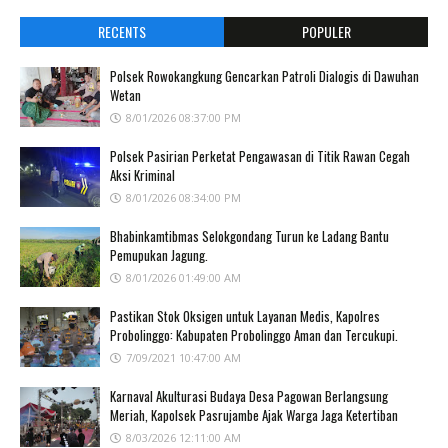
RECENTS
POPULER
Polsek Rowokangkung Gencarkan Patroli Dialogis di Dawuhan
Wetan
8/01/2026 08:37:00 PM
Polsek Pasirian Perketat Pengawasan di Titik Rawan Cegah
Aksi Kriminal
8/01/2026 08:34:00 PM
Bhabinkamtibmas Selokgondang Turun ke Ladang Bantu
Pemupukan Jagung.
8/01/2026 01:49:00 AM
Pastikan Stok Oksigen untuk Layanan Medis, Kapolres
Probolinggo: Kabupaten Probolinggo Aman dan Tercukupi.
7/09/2021 10:47:00 AM
Karnaval Akulturasi Budaya Desa Pagowan Berlangsung
Meriah, Kapolsek Pasrujambe Ajak Warga Jaga Ketertiban
8/03/2026 12:11:00 AM