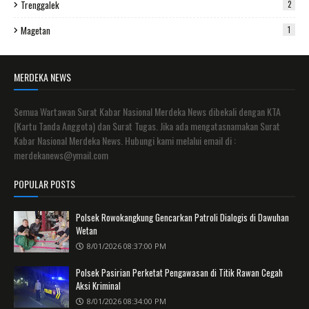
Trenggalek
2
Magetan
1
MERDEKA NEWS
Semua Wartawan Surat Kabar Nasional Merdeka News dibekali dengan KTA
(Kartu Tanda Anggota) dan Surat Tugas. Jika ada mengatasnamakan Surat
Kabar Nasional Merdeka News. Hubungi kami melalui email di :
merdekanews@ymail.com
POPULAR POSTS
Polsek Rowokangkung Gencarkan Patroli Dialogis di Dawuhan
Wetan
8/01/2026 08:37:00 PM
Polsek Pasirian Perketat Pengawasan di Titik Rawan Cegah
Aksi Kriminal
8/01/2026 08:34:00 PM