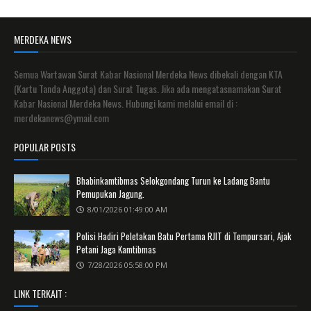
MERDEKA NEWS
Semua Wartawan Surat Kabar Nasional Merdeka News dibekali dengan KTA
(Kartu Tanda Anggota) dan Surat Tugas. Jika ada mengatasnamakan Surat
Kabar Nasional Merdeka News. Hubungi kami melalui email di :
merdekanews@ymail.com
POPULAR POSTS
Bhabinkamtibmas Selokgondang Turun ke Ladang Bantu
Pemupukan Jagung.
8/01/2026 01:49:00 AM
Polisi Hadiri Peletakan Batu Pertama RJIT di Tempursari, Ajak
Petani Jaga Kamtibmas
7/28/2026 05:58:00 PM
LINK TERKAIT :