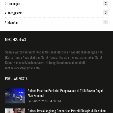
Lamongan
2
Trenggalek
2
Magetan
1
MERDEKA NEWS
Semua Wartawan Surat Kabar Nasional Merdeka News dibekali dengan KTA
(Kartu Tanda Anggota) dan Surat Tugas. Jika ada mengatasnamakan Surat
Kabar Nasional Merdeka News. Hubungi kami melalui email di :
merdekanews@ymail.com
POPULAR POSTS
Polsek Pasirian Perketat Pengawasan di Titik Rawan Cegah
Aksi Kriminal
8/01/2026 08:34:00 PM
Polsek Rowokangkung Gencarkan Patroli Dialogis di Dawuhan