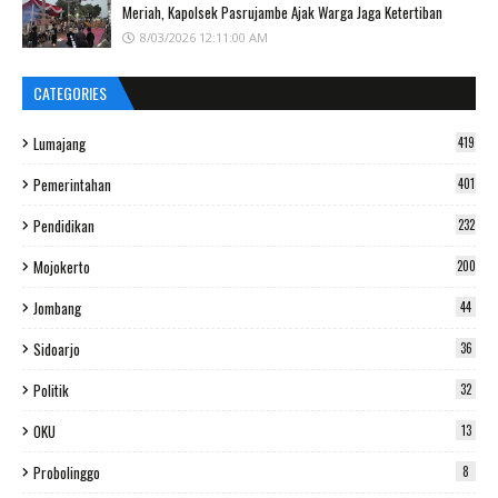
Meriah, Kapolsek Pasrujambe Ajak Warga Jaga Ketertiban
8/03/2026 12:11:00 AM
CATEGORIES
Lumajang
419
Pemerintahan
401
Pendidikan
232
Mojokerto
200
Jombang
44
Sidoarjo
36
Politik
32
OKU
13
Probolinggo
8