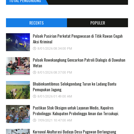
TOTAL PENGUNJUNG
RECENTS
POPULER
Polsek Pasirian Perketat Pengawasan di Titik Rawan Cegah
Aksi Kriminal
8/01/2026 08:34:00 PM
Polsek Rowokangkung Gencarkan Patroli Dialogis di Dawuhan
Wetan
8/01/2026 08:37:00 PM
Bhabinkamtibmas Selokgondang Turun ke Ladang Bantu
Pemupukan Jagung.
8/01/2026 01:49:00 AM
Pastikan Stok Oksigen untuk Layanan Medis, Kapolres
Probolinggo: Kabupaten Probolinggo Aman dan Tercukupi.
7/09/2021 10:47:00 AM
Karnaval Akulturasi Budaya Desa Pagowan Berlangsung