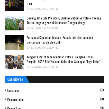
Hari
8/04/2026 04:24:00 PM
Dukung Asta Cita Presiden, Bhabinkamtibmas Polsek Padang
Turun Langsung Kawal Ketahanan Pangan Warga.
8/06/2026 11:04:00 AM
Antisipasi Kejahatan Jalanan, Polsek Jatiroto Lumajang
Gencarkan Patroli Blue Light
8/04/2026 04:22:00 PM
Tongkat Estafet Kepemimpinan Polres Lumajang Resmi
Bergulir, AKBP Riki Yariandi Gelorakan Semagat “Jogo Jatim".
8/04/2026 04:20:00 PM
CATEGORIES
Lumajang
419
Pemerintahan
401
Pendidikan
232