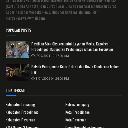
(Kartu Tanda Anggota) dan Surat Tugas. Jika ada mengatasnamakan Surat
Kabar Nasional Merdeka News. Hubungi kami melalui email di :
merdekanews@ymail.com
POPULAR POSTS
Pastikan Stok Oksigen untuk Layanan Medis, Kapolres
Probolinggo: Kabupaten Probolinggo Aman dan Tercukupi.
7/09/2021 10:47:00 AM
Polsek Pasrujambe Gelar Patroli dan Razia Kendaraan Malam
Hari
8/04/2026 04:24:00 PM
LINK TERKAIT :
Kabupaten Lumajang
Polres Lumajang
Kabupaten Probolinggo
Kota Probolinggo
Kabupaten Pasuruan
Kota Pasuruan
SMA Negeri 2 Lumajang
Dinas Pendidikan Lumajang