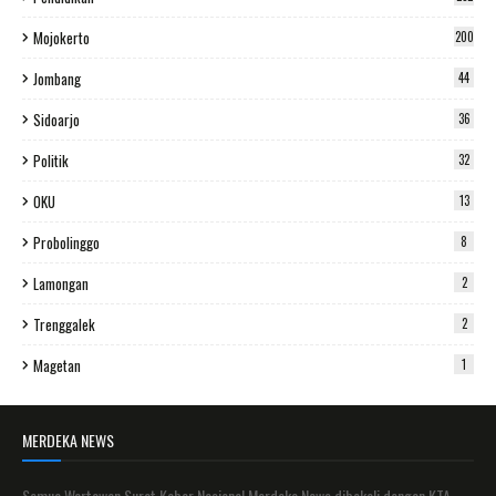
Mojokerto
200
Jombang
44
Sidoarjo
36
Politik
32
OKU
13
Probolinggo
8
Lamongan
2
Trenggalek
2
Magetan
1
MERDEKA NEWS
Semua Wartawan Surat Kabar Nasional Merdeka News dibekali dengan KTA