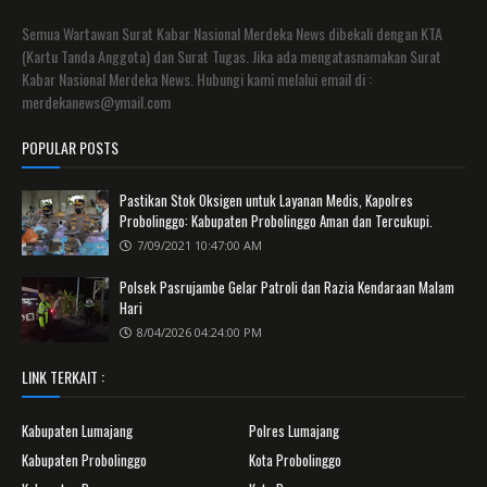
Semua Wartawan Surat Kabar Nasional Merdeka News dibekali dengan KTA
(Kartu Tanda Anggota) dan Surat Tugas. Jika ada mengatasnamakan Surat
Kabar Nasional Merdeka News. Hubungi kami melalui email di :
merdekanews@ymail.com
POPULAR POSTS
Pastikan Stok Oksigen untuk Layanan Medis, Kapolres
Probolinggo: Kabupaten Probolinggo Aman dan Tercukupi.
7/09/2021 10:47:00 AM
Polsek Pasrujambe Gelar Patroli dan Razia Kendaraan Malam
Hari
8/04/2026 04:24:00 PM
LINK TERKAIT :
Kabupaten Lumajang
Polres Lumajang
Kabupaten Probolinggo
Kota Probolinggo