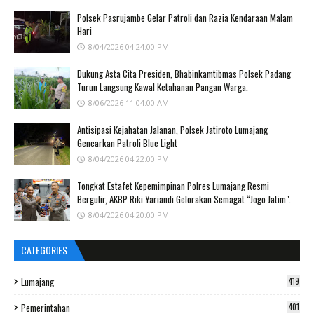
Polsek Pasrujambe Gelar Patroli dan Razia Kendaraan Malam
Hari
8/04/2026 04:24:00 PM
Dukung Asta Cita Presiden, Bhabinkamtibmas Polsek Padang
Turun Langsung Kawal Ketahanan Pangan Warga.
8/06/2026 11:04:00 AM
Antisipasi Kejahatan Jalanan, Polsek Jatiroto Lumajang
Gencarkan Patroli Blue Light
8/04/2026 04:22:00 PM
Tongkat Estafet Kepemimpinan Polres Lumajang Resmi
Bergulir, AKBP Riki Yariandi Gelorakan Semagat “Jogo Jatim".
8/04/2026 04:20:00 PM
CATEGORIES
Lumajang
419
Pemerintahan
401