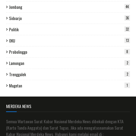
Jombang
44
Sidoarjo
36
Politik
32
OKU
13
Probolinggo
8
Lamongan
2
Trenggalek
2
Magetan
1
MERDEKA NEWS
Semua Wartawan Surat Kabar Nasional Merdeka News dibekali dengan KTA
(Kartu Tanda Anggota) dan Surat Tugas. Jika ada mengatasnamakan Surat
Kabar Nasional Merdeka News. Hubungi kami melalui email di :