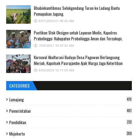
Bhabinkamtibmas Selokgondang Turun ke Ladang Bantu
Pemupukan Jagung.
8/01/2026 01:49:00 AM
Pastikan Stok Oksigen untuk Layanan Medis, Kapolres
Probolinggo: Kabupaten Probolinggo Aman dan Tercukupi.
7/09/2021 10:47:00 AM
Karnaval Akulturasi Budaya Desa Pagowan Berlangsung
Meriah, Kapolsek Pasrujambe Ajak Warga Jaga Ketertiban
8/03/2026 12:11:00 AM
CATEGORIES
Lumajang
419
Pemerintahan
401
Pendidikan
232
Mojokerto
200