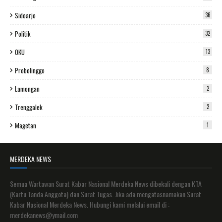
Sidoarjo
36
Politik
32
OKU
13
Probolinggo
8
Lamongan
2
Trenggalek
2
Magetan
1
MERDEKA NEWS
Semua Wartawan Surat Kabar Nasional Merdeka News dibekali dengan KTA
(Kartu Tanda Anggota) dan Surat Tugas. Jika ada mengatasnamakan Surat
Kabar Nasional Merdeka News. Hubungi kami melalui email di :
merdekanews@ymail.com