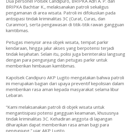
Dua personel Polsek Candipuro, BRIPKA Adri A. P. dan
BRIPKA Bachtiar K., melaksanakan patroli sekaligus
pengamanan di area wisata. Patroli ini difokuskan pada
antisipasi tindak kriminalitas 3C (Curat, Curas, dan
Curanmor), serta pengawasan di titik-titik rawan gangguan
kamtibmas.
Petugas menyisir area objek wisata, tempat parkir
kendaraan, hingga jalur akses yang berpotensi terjadi
tindak kejahatan. Selain itu, polisi juga berinteraksi langsung
dengan para pengunjung dan petugas parkir untuk
memberikan himbauan kamtibmas.
Kapolsek Candipuro AKP Lugito mengatakan bahwa patroli
ini merupakan bagian dari upaya preventif kepolisian dalam
memberikan rasa aman kepada masyarakat selama libur
Lebaran.
“Kami melaksanakan patroli di objek wisata untuk
mengantisipasi potensi gangguan keamanan, khususnya
tindak kriminalitas 3C. Kehadiran anggota di lapangan
diharapkan dapat memberikan rasa aman bagi para
pengunjung,” ujar AKP Lugito.