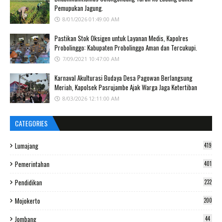
Pemupukan Jagung.
8/01/2026 01:49:00 AM
Pastikan Stok Oksigen untuk Layanan Medis, Kapolres
Probolinggo: Kabupaten Probolinggo Aman dan Tercukupi.
7/09/2021 10:47:00 AM
Karnaval Akulturasi Budaya Desa Pagowan Berlangsung
Meriah, Kapolsek Pasrujambe Ajak Warga Jaga Ketertiban
8/03/2026 12:11:00 AM
CATEGORIES
Lumajang
419
Pemerintahan
401
Pendidikan
232
Mojokerto
200
Jombang
44