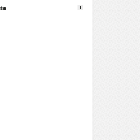
etan
1