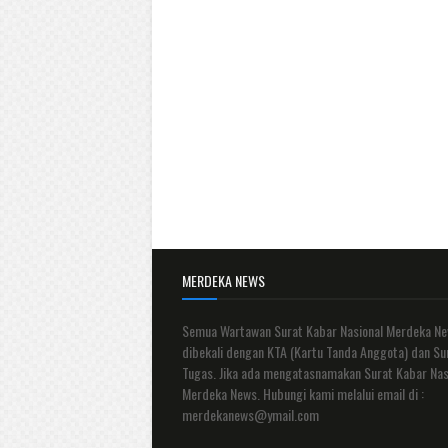
MERDEKA NEWS
Semua Wartawan Surat Kabar Nasional Merdeka N
dibekali dengan KTA (Kartu Tanda Anggota) dan Su
Tugas. Jika ada mengatasnamakan Surat Kabar Nas
Merdeka News. Hubungi kami melalui email di :
merdekanews@ymail.com