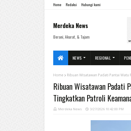
Home
Redaksi
Hubungi kami
Merdeka News
Berani, Akurat, & Tajam
NEWS
REGIONAL
PEN
Home
Ribuan Wisatawan Padati Pantai Watu 
Ribuan Wisatawan Padati P
Tingkatkan Patroli Keaman
Merdeka News
3/27/2026 10:42:00 PM