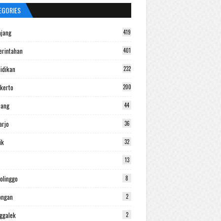
EGORIES
jang
419
rintahan
401
idikan
232
kerto
200
bang
44
arjo
36
ik
32
13
olinggo
8
ongan
2
ggalek
2