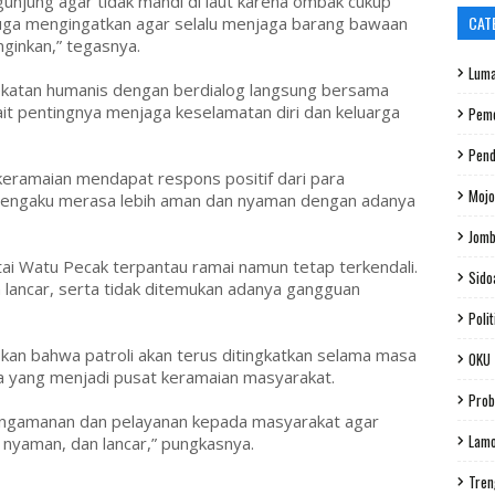
njung agar tidak mandi di laut karena ombak cukup
CAT
 juga mengingatkan agar selalu menjaga barang bawaan
nginkan,” tegasnya.
Luma
ekatan humanis dengan berdialog langsung bersama
it pentingnya menjaga keselamatan diri dan keluarga
Peme
Pend
 keramaian mendapat respons positif dari para
Mojo
mengaku merasa lebih aman dan nyaman dengan adanya
Jom
ntai Watu Pecak terpantau ramai namun tetap terkendali.
Sido
 lancar, serta tidak ditemukan adanya gangguan
Polit
an bahwa patroli akan terus ditingkatkan selama masa
OKU
ata yang menjadi pusat keramaian masyarakat.
Prob
engamanan dan pelayanan kepada masyarakat agar
Lam
, nyaman, dan lancar,” pungkasnya.
Tren