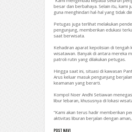
“Kami mengimbau kepada seluruh pengu
besar dan berbahaya. Selain itu, kami
guna menghindari hal-hal yang tidak dii
Petugas juga terlihat melakukan pend
pengunjung, memberikan edukasi terka
saat berwisata.
Kehadiran aparat kepolisian di tengah
wisatawan. Banyak di antara mereka 
patroli rutin yang dilakukan petugas.
Hingga saat ini, situasi di kawasan Pa
Arus keluar masuk pengunjung berjalan
keamanan yang berarti.
Kompol Noer Andhi Setiawan menegask
libur lebaran, khususnya di lokasi wis
“Kami akan terus hadir memberikan p
aktivitas liburan berjalan dengan aman
POST NAVI