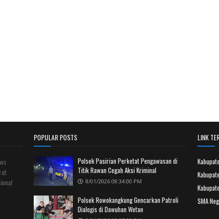
POPULAR POSTS
LINK TER
Polsek Pasirian Perketat Pengawasan di
ews
Kabupat
Titik Rawan Cegah Aksi Kriminal
rat
Kabupate
ional
8/01/2026 08:34:00 PM
Kabupat
Polsek Rowokangkung Gencarkan Patroli
SMA Neg
Dialogis di Dawuhan Wetan