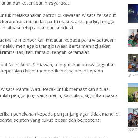
anan dan ketertiban masyarakat.
untuk melaksanakan patroli di kawasan wisata tersebut.
 keramaian, mulai dari pintu masuk, area parkir, hingga
an situasi tetap aman dan kondusif.
ga активно memberikan imbauan kepada para wisatawan.
 selalu menjaga barang bawaan serta meningkatkan
riminalitas, terutama di tengah keramaian.
ol Noer Andhi Setiawan, mengatakan bahwa kegiatan
ya kepolisian dalam memberikan rasa aman kepada
7/0
 wisata Pantai Watu Pecak untuk memastikan situasi
umlah pengunjung yang meningkat cukup signifikan pasca
rikan penekanan kepada pengunjung agar tidak mandi di
 pantai selatan yang cukup besar dan berpotensi
8/0