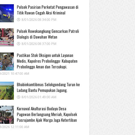
Polsek Pasirian Perketat Pengawasan di
Titik Rawan Cegah Aksi Kriminal
8/01/2026 08:34:00 PM
Polsek Rowokangkung Gencarkan Patroli
Dialogis di Dawuhan Wetan
8/01/2026 08:37:00 PM
Pastikan Stok Oksigen untuk Layanan
Medis, Kapolres Probolinggo: Kabupaten
Probolinggo Aman dan Tercukupi.
9/2021 10:47:00 AM
Bhabinkamtibmas Selokgondang Turun ke
Ladang Bantu Pemupukan Jagung.
8/01/2026 01:49:00 AM
Karnaval Akulturasi Budaya Desa
Pagowan Berlangsung Meriah, Kapolsek
Pasrujambe Ajak Warga Jaga Ketertiban
3/2026 12:11:00 AM