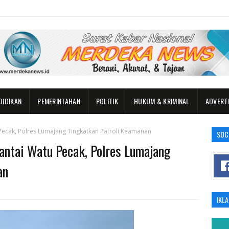
DIDIKAN
PEMERINTAHAN
POLITIK
HUKUM & KRIMINAL
ADVERT
Pecak, Polres Lumajang Tingkatkan Patroli Keamanan
SOC
antai Watu Pecak, Polres Lumajang
an
IKL