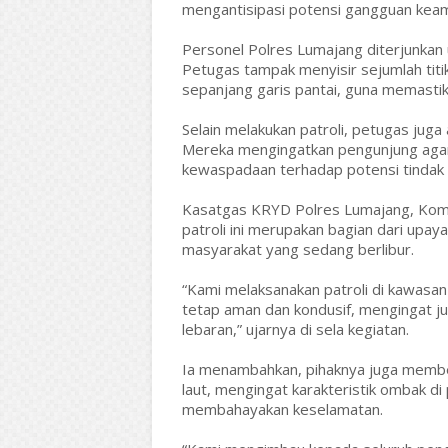
mengantisipasi potensi gangguan keam
Personel Polres Lumajang diterjunkan 
Petugas tampak menyisir sejumlah titik
sepanjang garis pantai, guna memastik
Selain melakukan patroli, petugas ju
Mereka mengingatkan pengunjung agar
kewaspadaan terhadap potensi tindak k
Kasatgas KRYD Polres Lumajang, Komp
patroli ini merupakan bagian dari upa
masyarakat yang sedang berlibur.
“Kami melaksanakan patroli di kawasan
tetap aman dan kondusif, mengingat j
lebaran,” ujarnya di sela kegiatan.
Ia menambahkan, pihaknya juga membe
laut, mengingat karakteristik ombak di
membahayakan keselamatan.