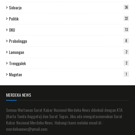
Sidoarjo
36
Politik
32
OKU
13
Probolinggo
8
Lamongan
2
Trenggalek
2
Magetan
1
MERDEKA NEWS
Semua Wartawan Surat Kabar Nasional Merdeka News dibekali dengan KTA
(Kartu Tanda Anggota) dan Surat Tugas. Jika ada mengatasnamakan Surat
Kabar Nasional Merdeka News. Hubungi kami melalui email di :
merdekanews@ymail.com