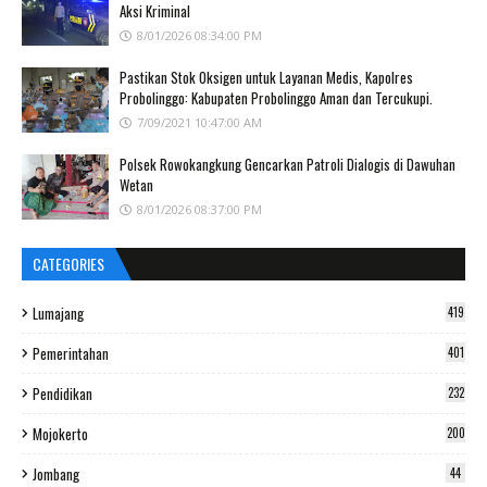
Aksi Kriminal
8/01/2026 08:34:00 PM
Pastikan Stok Oksigen untuk Layanan Medis, Kapolres
Probolinggo: Kabupaten Probolinggo Aman dan Tercukupi.
7/09/2021 10:47:00 AM
Polsek Rowokangkung Gencarkan Patroli Dialogis di Dawuhan
Wetan
8/01/2026 08:37:00 PM
CATEGORIES
Lumajang
419
Pemerintahan
401
Pendidikan
232
Mojokerto
200
Jombang
44