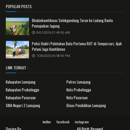
POPULAR POSTS
Bhabinkamtibmas Selokgondang Turun ke Ladang Bantu
Pemupukan Jagung.
8/01/2026 01:49:00 AM
Polisi Hadiri Peletakan Batu Pertama RJIT di Tempursari, Ajak
Petani Jaga Kamtibmas
7/28/2026 05:58:00 PM
LINK TERKAIT :
Kabupaten Lumajang
Polres Lumajang
Kabupaten Probolinggo
Kota Probolinggo
Kabupaten Pasuruan
Kota Pasuruan
SMA Negeri 2 Lumajang
Dinas Pendidikan Lumajang
twitter
facebook
instagram
Design By
Surat Kabar Nasional Merdeka News
All Right Reseved