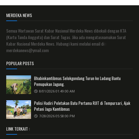
MERDEKA NEWS
Semua Wartawan Surat Kabar Nasional Merdeka News dibekali dengan KTA
(Kartu Tanda Anggota) dan Surat Tugas. Jika ada mengatasnamakan Surat
Kabar Nasional Merdeka News. Hubungi kami melalui email di :
merdekanews@ymail.com
POPULAR POSTS
Bhabinkamtibmas Selokgondang Turun ke Ladang Bantu
Pemupukan Jagung.
8/01/2026 01:49:00 AM
Polisi Hadiri Peletakan Batu Pertama RJIT di Tempursari, Ajak
Petani Jaga Kamtibmas
7/28/2026 05:58:00 PM
LINK TERKAIT :