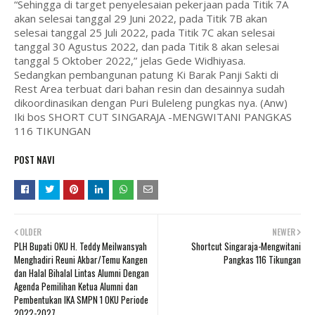
“Sehingga di target penyelesaian pekerjaan pada Titik 7A
akan selesai tanggal 29 Juni 2022, pada Titik 7B akan
selesai tanggal 25 Juli 2022, pada Titik 7C akan selesai
tanggal 30 Agustus 2022, dan pada Titik 8 akan selesai
tanggal 5 Oktober 2022,” jelas Gede Widhiyasa.
Sedangkan pembangunan patung Ki Barak Panji Sakti di
Rest Area terbuat dari bahan resin dan desainnya sudah
dikoordinasikan dengan Puri Buleleng pungkas nya. (Anw)
Iki bos SHORT CUT SINGARAJA -MENGWITANI PANGKAS
116 TIKUNGAN
POST NAVI
OLDER
NEWER
PLH Bupati OKU H. Teddy Meilwansyah
Shortcut Singaraja-Mengwitani
Menghadiri Reuni Akbar/Temu Kangen
Pangkas 116 Tikungan
dan Halal Bihalal Lintas Alumni Dengan
Agenda Pemilihan Ketua Alumni dan
Pembentukan IKA SMPN 1 OKU Periode
2022-2027