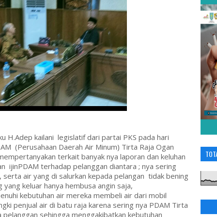
u H.Adep kailani legislatif dari partai PKS pada hari
DAM (Perusahaan Daerah Air Minum) Tirta Raja Ogan
TOT
mempertanyakan terkait banyak nya laporan dan keluhan
n ijinPDAM terhadap pelanggan diantara ; nya sering
 serta air yang di salurkan kepada pelangan tidak bening
g yang keluar hanya hembusa angin saja,
uhi kebutuhan air mereka membeli air dari mobil
gki penjual air di batu raja karena sering nya PDAM Tirta
da pelanggan sehingga menggakibatkan kebutuhan