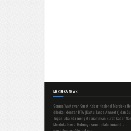
MERDEKA NEWS
Semua Wartawan Surat Kabar Nasional Merdeka N
dibekali dengan KTA (Kartu Tanda Anggota) dan Su
Tugas. Jika ada mengatasnamakan Surat Kabar Nas
Merdeka News. Hubungi kami melalui email di :
merdekanews@ymail.com