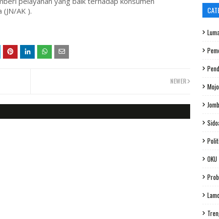
emberi pelayanan yang baik terhadap konsumen
CAT
 (JN/AK ).
Luma
Peme
Pend
NEWER
Mojo
Jom
Sido
Polit
OKU
Prob
Lam
Tren