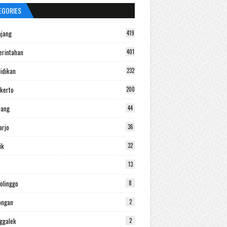
EGORIES
jang
419
rintahan
401
idikan
232
kerto
200
bang
44
arjo
36
ik
32
13
olinggo
8
ongan
2
ggalek
2