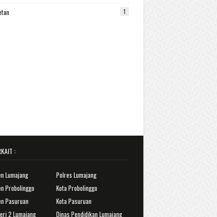
etan
1
KAIT :
en Lumajang
Polres Lumajang
n Probolinggo
Kota Probolinggo
en Pasuruan
Kota Pasuruan
eri 2 Lumajang
Dinas Pendidikan Lumajang