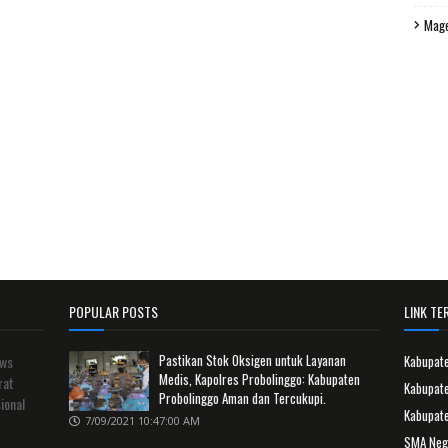
Mag
POPULAR POSTS
LINK TER
Pastikan Stok Oksigen untuk Layanan
ews
Kabupat
Medis, Kapolres Probolinggo: Kabupaten
rat
Kabupate
Probolinggo Aman dan Tercukupi.
ional
Kabupat
7/09/2021 10:47:00 AM
SMA Neg