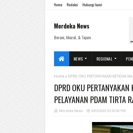
Home
Redaksi
Hubungi kami
Merdeka News
Berani, Akurat, & Tajam
NEWS
REGIONAL
PEN
Home
DPRD OKU PERTANYAKAN KETIDAK MA
DPRD OKU PERTANYAKAN 
PELAYANAN PDAM TIRTA R
Merdeka News
6/03/2022 05:52:00 PM