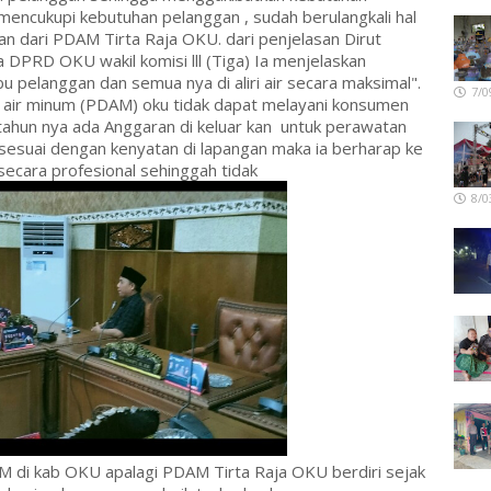
mencukupi kebutuhan pelanggan , sudah berulangkali hal
pan dari PDAM Tirta Raja OKU. dari penjelasan Dirut
DPRD OKU wakil komisi lll (Tiga) Ia menjelaskan
bu pelanggan dan semua nya di aliri air secara maksimal".
7/0
 air minum (PDAM) oku tidak dapat melayani konsumen
tahun nya ada Anggaran di keluar kan untuk perawatan
 sesuai dengan kenyatan di lapangan maka ia berharap ke
ecara profesional sehinggah tidak
8/0
 di kab OKU apalagi PDAM Tirta Raja OKU berdiri sejak