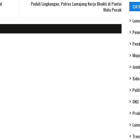
at
Peduli Lingkungan, Polres Lumajang Kerja Bhakti di Pantai
CAT
Watu Pecak
Luma
Peme
Pend
Mojo
Jom
Sido
Polit
OKU
Prob
Lam
Tren