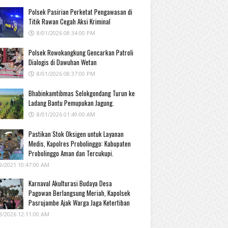
Polsek Pasirian Perketat Pengawasan di
Titik Rawan Cegah Aksi Kriminal
8/01/2026 08:34:00 PM
Polsek Rowokangkung Gencarkan Patroli
Dialogis di Dawuhan Wetan
8/01/2026 08:37:00 PM
Bhabinkamtibmas Selokgondang Turun ke
Ladang Bantu Pemupukan Jagung.
8/01/2026 01:49:00 AM
Pastikan Stok Oksigen untuk Layanan
Medis, Kapolres Probolinggo: Kabupaten
Probolinggo Aman dan Tercukupi.
9/2021 10:47:00 AM
Karnaval Akulturasi Budaya Desa
Pagowan Berlangsung Meriah, Kapolsek
Pasrujambe Ajak Warga Jaga Ketertiban
3/2026 12:11:00 AM