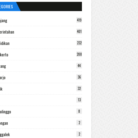
EGORIES
jang
419
rintahan
401
idikan
232
kerto
200
bang
44
arjo
36
ik
32
13
olinggo
8
ongan
2
ggalek
2