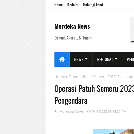
Home
Redaksi
Hubungi kami
Merdeka News
Berani, Akurat, & Tajam
NEWS
REGIONAL
PEN
Home
Operasi Patuh Semeru 2023, Satlantas
Operasi Patuh Semeru 2023,
Pengendara
Merdeka News
7/13/2023 03:56:00 PM