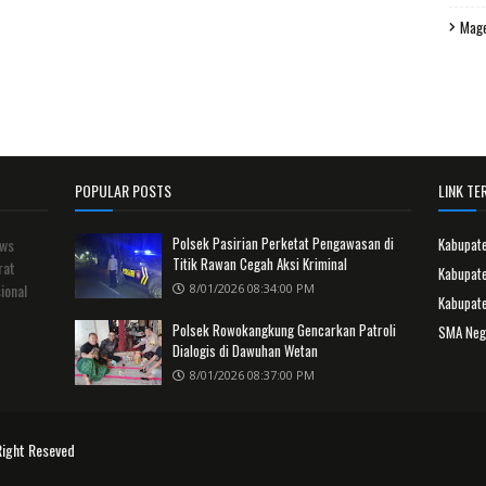
Mag
POPULAR POSTS
LINK TER
Polsek Pasirian Perketat Pengawasan di
ews
Kabupat
Titik Rawan Cegah Aksi Kriminal
rat
Kabupate
ional
8/01/2026 08:34:00 PM
Kabupat
Polsek Rowokangkung Gencarkan Patroli
SMA Neg
Dialogis di Dawuhan Wetan
8/01/2026 08:37:00 PM
Right Reseved