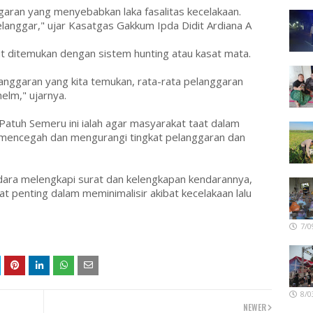
aran yang menyebabkan laka fasalitas kecelakaan.
langgar," ujar Kasatgas Gakkum Ipda Didit Ardiana A
but ditemukan dengan sistem hunting atau kasat mata.
langgaran yang kita temukan, rata-rata pelanggaran
lm," ujarnya.
 Patuh Semeru ini ialah agar masyarakat taat dalam
ntuk mencegah dan mengurangi tingkat pelanggaran dan
ra melengkapi surat dan kelengkapan kendarannya,
t penting dalam meminimalisir akibat kecelakaan lalu
7/0
8/0
NEWER