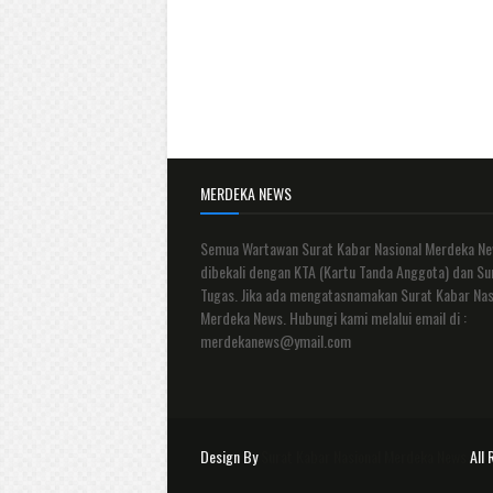
MERDEKA NEWS
Semua Wartawan Surat Kabar Nasional Merdeka N
dibekali dengan KTA (Kartu Tanda Anggota) dan Su
Tugas. Jika ada mengatasnamakan Surat Kabar Nas
Merdeka News. Hubungi kami melalui email di :
merdekanews@ymail.com
Design By
Surat Kabar Nasional Merdeka News
All 