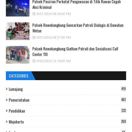
Polsek Pasirian Perketat Pengawasan di Titik Rawan Cegah
Aksi Kriminal
8/01/2026 08:34:00 PM
Polsek Rowokangkung Gencarkan Patroli Dialogis di Dawuhan
Wetan
8/01/2026 08:37:00 PM
Polsek Rowokangkung Giatkan Patroli dan Sosialisasi Call
Center 110
8/03/2026 12:14:00 AM
CATEGORIES
Lumajang
419
Pemerintahan
401
Pendidikan
232
Mojokerto
200