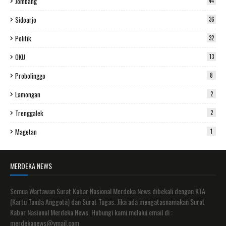
Jombang
44
Sidoarjo
36
Politik
32
OKU
13
Probolinggo
8
Lamongan
2
Trenggalek
2
Magetan
1
MERDEKA NEWS
Semua Wartawan Surat Kabar Nasional Merdeka News dibekali dengan KTA
(Kartu Tanda Anggota) dan Surat Tugas. Jika ada mengatasnamakan Surat
Kabar Nasional Merdeka News. Hubungi kami melalui email di :
merdekanews@ymail.com