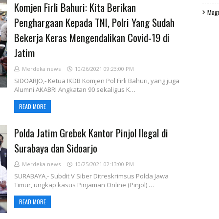
Komjen Firli Bahuri: Kita Berikan
Mag
Penghargaan Kepada TNI, Polri Yang Sudah
Bekerja Keras Mengendalikan Covid-19 di
Jatim
Merdeka news
10/26/2021 09:23:00 PM
SIDOARJO,- Ketua IKDB Komjen Pol Firli Bahuri, yang juga
Alumni AKABRI Angkatan 90 sekaligus K…
READ MORE
Polda Jatim Grebek Kantor Pinjol Ilegal di
Surabaya dan Sidoarjo
Merdeka news
10/25/2021 02:13:00 PM
SURABAYA,- Subdit V Siber Ditreskrimsus Polda Jawa
Timur, ungkap kasus Pinjaman Online (Pinjol) …
READ MORE