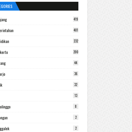
EGORIES
jang
419
rintahan
401
idikan
232
kerto
200
bang
44
arjo
36
ik
32
13
olinggo
8
ongan
2
ggalek
2