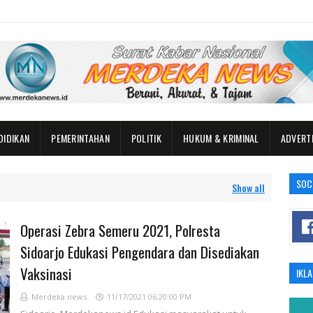
DIDIKAN
PEMERINTAHAN
POLITIK
HUKUM & KRIMINAL
ADVERT
SOC
Show all
Operasi Zebra Semeru 2021, Polresta
Sidoarjo Edukasi Pengendara dan Disediakan
Vaksinasi
IKL
Merdeka news
11/17/2021 06:20:00 PM