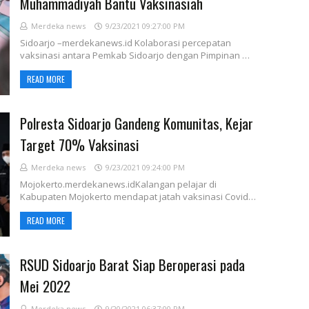
Muhammadiyah Bantu Vaksinasiah
Merdeka news
9/23/2021 09:27:00 PM
Sidoarjo –merdekanews.id Kolaborasi percepatan
vaksinasi antara Pemkab Sidoarjo dengan Pimpinan …
READ MORE
Polresta Sidoarjo Gandeng Komunitas, Kejar
Target 70% Vaksinasi
Merdeka news
9/23/2021 09:24:00 PM
Mojokerto.merdekanews.idKalangan pelajar di
Kabupaten Mojokerto mendapat jatah vaksinasi Covid…
READ MORE
RSUD Sidoarjo Barat Siap Beroperasi pada
Mei 2022
Merdeka news
9/20/2021 06:37:00 PM