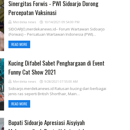
Sinergitas Forwis - PWI Sidoarjo Dorong
Percepatan Vaksinasi
Merdeka news
10/14/2021 09:54:00 PM
SIDOARJO,merdekanews.id– Forum Wartawan Sidoarjo
(Forwas) – Persatuan Wartawan Indonesia (PWI)…
READ MORE
Kucing Difabel Sabet Penghargaan di Event
Funny Cat Show 2021
Merdeka news
9/28/2021 07:55:00 AM
Sidoarjo.merdekanews.id Ratusan kucing dari berbagai
jenis ras seperti British Shorthair, Main…
READ MORE
Bupati Sidoarjo Apresiasi Aisyiyah