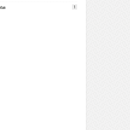
etan
1