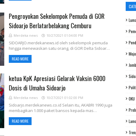
CAT
Pengroyokan Sekelompok Pemuda di GOR
Luma
Sidoarjo Berlatarbelakang Cemburu
Peme
Merdeka news
10/27/2021 01:04:00 PM
Pend
SIDOARJO.merdekanews.id oleh sekelompok pemuda
hingga menewaskan satu orang, di GOR Delta Sidoar…
Mojo
READ MORE
Jom
Sido
ketua KpK Apresiasi Gelarak Vaksin 6000
Dosis di Umaha Sidoarjo
Polit
Merdeka news
10/27/2021 01:02:00 PM
OKU
Sidoarjo.merdekanews.co.id Selain itu, AKABRI 1990 juga
Prob
membagikan 1.000 paket bansos kepada mas…
Lam
READ MORE
Tren