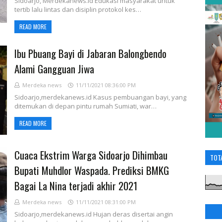
Sidoarjo, Merdekanews.id Edukasi masyarakat untuk
tertib lalu lintas dan disiplin protokol kes…
READ MORE
Ibu Pbuang Bayi di Jabaran Balongbendo
Alami Gangguan Jiwa
Merdeka news
11/11/2021 08:36:00 PM
Sidoarjo,merdekanews.id Kasus pembuangan bayi, yang
ditemukan di depan pintu rumah Sumiati, war…
READ MORE
Cuaca Ekstrim Warga Sidoarjo Dihimbau
TOT
Bupati Muhdlor Waspada. Prediksi BMKG
Bagai La Nina terjadi akhir 2021
Merdeka news
11/11/2021 08:31:00 PM
Sidoarjo,merdekanews.id Hujan deras disertai angin