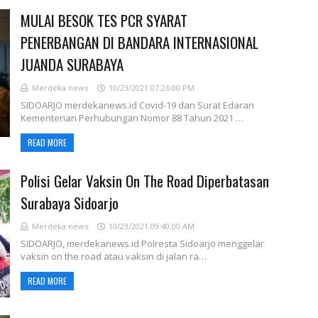
MULAI BESOK TES PCR SYARAT
PENERBANGAN DI BANDARA INTERNASIONAL
JUANDA SURABAYA
Merdeka news
10/23/2021 07:26:00 PM
SIDOARJO merdekanews.id Covid-19 dan Surat Edaran
Kementerian Perhubungan Nomor 88 Tahun 2021 …
READ MORE
Polisi Gelar Vaksin On The Road Diperbatasan
Surabaya Sidoarjo
Merdeka news
10/23/2021 09:40:00 AM
SIDOARJO, merdekanews.id Polresta Sidoarjo menggelar
vaksin on the road atau vaksin di jalan ra…
READ MORE