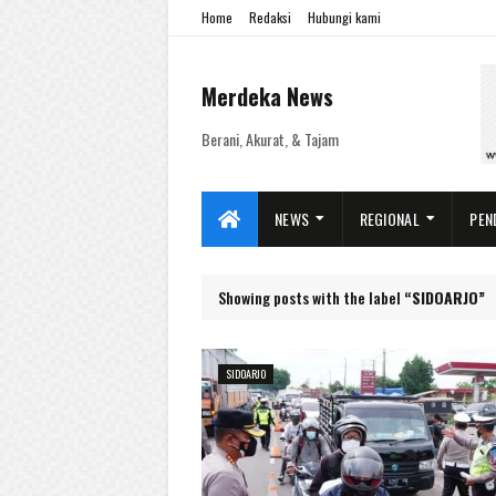
Home
Redaksi
Hubungi kami
Merdeka News
Berani, Akurat, & Tajam
NEWS
REGIONAL
PEN
Showing posts with the label
SIDOARJO
SIDOARJO