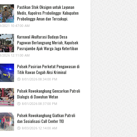
Pastikan Stok Oksigen untuk Layanan
Medis, Kapolres Probolinggo: Kabupaten
Probolinggo Aman dan Tercukupi.
9/2021 10:47:00 AM
Karnaval Akulturasi Budaya Desa
Pagowan Berlangsung Meriah, Kapolsek
Pasrujambe Ajak Warga Jaga Ketertiban
3/2026 12:11:00 AM
Polsek Pasirian Perketat Pengawasan di
Titik Rawan Cegah Aksi Kriminal
8/01/2026 08:34:00 PM
Polsek Rowokangkung Gencarkan Patroli
Dialogis di Dawuhan Wetan
8/01/2026 08:37:00 PM
Polsek Rowokangkung Giatkan Patroli
dan Sosialisasi Call Center 110
8/03/2026 12:14:00 AM