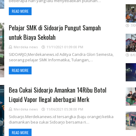
beberapa hari yang lalu menyebabkan puluhan…
READ MORE
Pelajar SMK di Sidoarjo Pungut Sampah
7/0
untuk Biaya Sekolah
Merdeka news
11/11/2021 01:09:00 PM
SIDOARJO,Merdekanews.id Aditya Candra Glori Semesta,
8/0
seorang pelajar SMK Informatika, Tulangan,…
READ MORE
Bea Cukai Sidoarjo Amankan 14Ribu Botol
Liquid Vapor Ilegal aberbagai Merk
Merdeka news
11/06/2021 05:38:00 PM
Sidoarjo.Merdekanews.id tersangka (baju orange) ketika
diamankan bea cukai Sidoarjo bersama ri…
READ MORE