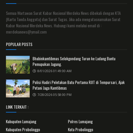
Semua Wartawan Surat Kabar Nasional Merdeka News dibekali dengan KTA
(Kartu Tanda Anggota) dan Surat Tugas. Jika ada mengatasnamakan Surat
Kabar Nasional Merdeka News. Hubungi kami melalui email di :
merdekanews@ymail.com
POPULAR POSTS
Bhabinkamtibmas Selokgondang Turun ke Ladang Bantu
Pemupukan Jagung.
8/01/2026 01:49:00 AM
Polisi Hadiri Peletakan Batu Pertama RJIT di Tempursari, Ajak
Petani Jaga Kamtibmas
7/28/2026 05:58:00 PM
LINK TERKAIT :
Kabupaten Lumajang
Polres Lumajang
Kabupaten Probolinggo
Kota Probolinggo