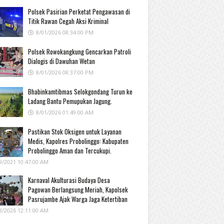
Polsek Pasirian Perketat Pengawasan di
Titik Rawan Cegah Aksi Kriminal
8/01/2026 08:34:00 PM
Polsek Rowokangkung Gencarkan Patroli
Dialogis di Dawuhan Wetan
8/01/2026 08:37:00 PM
Bhabinkamtibmas Selokgondang Turun ke
Ladang Bantu Pemupukan Jagung.
8/01/2026 01:49:00 AM
Pastikan Stok Oksigen untuk Layanan
Medis, Kapolres Probolinggo: Kabupaten
Probolinggo Aman dan Tercukupi.
9/2021 10:47:00 AM
Karnaval Akulturasi Budaya Desa
Pagowan Berlangsung Meriah, Kapolsek
Pasrujambe Ajak Warga Jaga Ketertiban
3/2026 12:11:00 AM