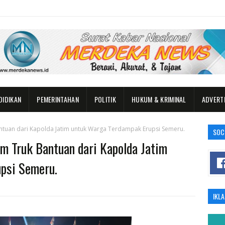
DIDIKAN
PEMERINTAHAN
POLITIK
HUKUM & KRIMINAL
ADVERT
ntuan dari Kapolda Jatim untuk Warga Terdampak Erupsi Semeru.
SOC
m Truk Bantuan dari Kapolda Jatim
psi Semeru.
IKL