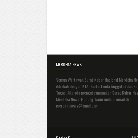
MERDEKA NEWS
Semua Wartawan Surat Kabar Nasional Merdeka N
dibekali dengan KTA (Kartu Tanda Anggota) dan Su
Tugas. Jika ada mengatasnamakan Surat Kabar Nas
Merdeka News. Hubungi kami melalui email di :
merdekanews@ymail.com
Design By
Surat Kabar Nasional Merdeka News
All 