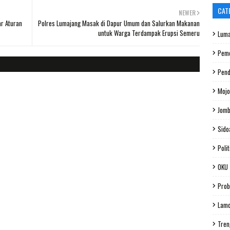
CAT
NEWER
ar Aturan
Polres Lumajang Masak di Dapur Umum dan Salurkan Makanan
untuk Warga Terdampak Erupsi Semeru
Luma
Peme
Pend
Mojo
Jom
Sido
Polit
OKU
Prob
Lam
Tren