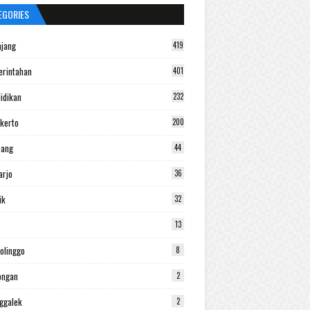
EGORIES
jang
419
rintahan
401
idikan
232
kerto
200
bang
44
arjo
36
ik
32
13
olinggo
8
ongan
2
ggalek
2