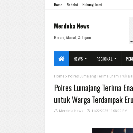
Home
Redaksi
Hubungi kami
Merdeka News
Berani, Akurat, & Tajam
NEWS
REGIONAL
PEN
Home
Polres Lumajang Terima Enam Truk Ba
Polres Lumajang Terima Ena
untuk Warga Terdampak Eru
Merdeka News
11/22/2025 11:08:00 PM