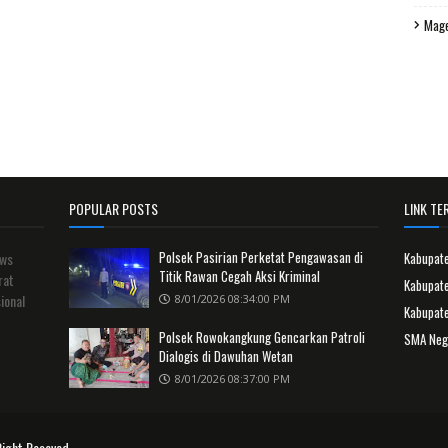
Mag
POPULAR POSTS
LINK TER
Polsek Pasirian Perketat Pengawasan di
ews
Kabupat
Titik Rawan Cegah Aksi Kriminal
rat
Kabupate
ional
8/01/2026 08:34:00 PM
Kabupat
Polsek Rowokangkung Gencarkan Patroli
SMA Neg
Dialogis di Dawuhan Wetan
8/01/2026 08:37:00 PM
Right Reseved