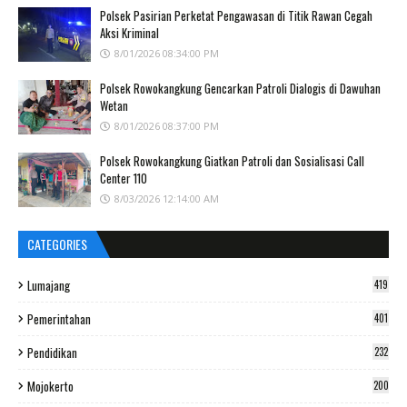
Polsek Pasirian Perketat Pengawasan di Titik Rawan Cegah
Aksi Kriminal
8/01/2026 08:34:00 PM
Polsek Rowokangkung Gencarkan Patroli Dialogis di Dawuhan
Wetan
8/01/2026 08:37:00 PM
Polsek Rowokangkung Giatkan Patroli dan Sosialisasi Call
Center 110
8/03/2026 12:14:00 AM
CATEGORIES
Lumajang
419
Pemerintahan
401
Pendidikan
232
Mojokerto
200