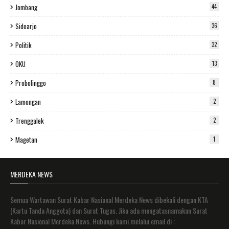
Jombang
44
Sidoarjo
36
Politik
32
OKU
13
Probolinggo
8
Lamongan
2
Trenggalek
2
Magetan
1
MERDEKA NEWS
Semua Wartawan Surat Kabar Nasional Merdeka News dibekali dengan KTA
(Kartu Tanda Anggota) dan Surat Tugas. Jika ada mengatasnamakan Surat
Kabar Nasional Merdeka News. Hubungi kami melalui email di :