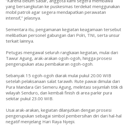
“Karena belum sadar, anggota kami segera membawa
yang bersangkutan ke puskesmas terdekat menggunakan
mobil patroli agar segera mendapatkan perawatan
intensif,” jelasnya.
Sementara itu, pengamanan kegiatan keagamaan tersebut
melibatkan personel gabungan dari Polri, TNI, serta unsur
terkait lainnya.
Petugas mengawal seluruh rangkaian kegiatan, mulai dari
Tawur Agung, arak-arakan ogoh-ogoh, hingga prosesi
pengerupukan atau pembakaran ogoh-ogoh.
Sebanyak 15 ogoh-ogoh diarak mulai pukul 20.00 WIB
setelah pelaksanaan salat tarawih. Rute pawai dimulai dari
Pura Mandara Giri Semeru Agung, melintasi sejumlah titik di
wilayah Senduro, dan kembali finish di area parkir pura
sekitar pukul 23.00 WIB.
Usai arak-arakan, kegiatan dilanjutkan dengan prosesi
pengerupukan sebagai simbol pembersihan diri dari hal-hal
negatif menjelang Hari Raya Nyepi.