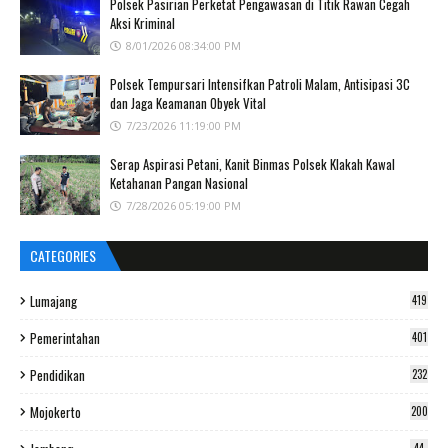
Polsek Pasirian Perketat Pengawasan di Titik Rawan Cegah
Aksi Kriminal
8/01/2026 08:34:00 PM
Polsek Tempursari Intensifkan Patroli Malam, Antisipasi 3C
dan Jaga Keamanan Obyek Vital
7/23/2026 11:19:00 PM
Serap Aspirasi Petani, Kanit Binmas Polsek Klakah Kawal
Ketahanan Pangan Nasional
7/28/2026 05:19:00 PM
CATEGORIES
Lumajang
419
Pemerintahan
401
Pendidikan
232
Mojokerto
200