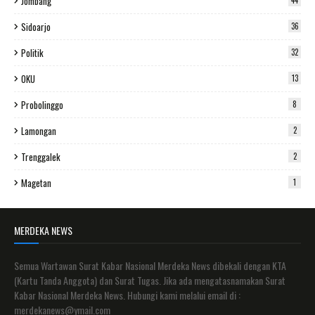
Jombang
44
Sidoarjo
36
Politik
32
OKU
13
Probolinggo
8
Lamongan
2
Trenggalek
2
Magetan
1
MERDEKA NEWS
Semua Wartawan Surat Kabar Nasional Merdeka News dibekali dengan KTA
(Kartu Tanda Anggota) dan Surat Tugas. Jika ada mengatasnamakan Surat
Kabar Nasional Merdeka News. Hubungi kami melalui email di :
merdekanews@ymail.com