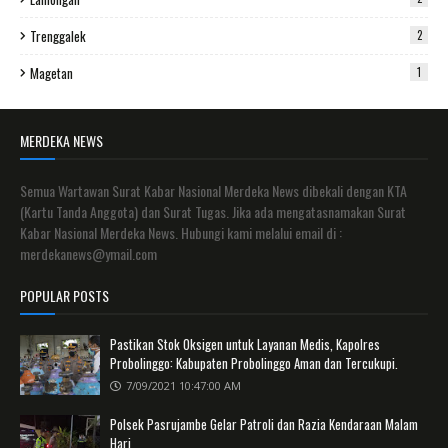
Trenggalek
2
Magetan
1
MERDEKA NEWS
Semua Wartawan Surat Kabar Nasional Merdeka News dibekali dengan KTA
(Kartu Tanda Anggota) dan Surat Tugas. Jika ada mengatasnamakan Surat
Kabar Nasional Merdeka News. Hubungi kami melalui email di :
merdekanews@ymail.com
POPULAR POSTS
Pastikan Stok Oksigen untuk Layanan Medis, Kapolres
Probolinggo: Kabupaten Probolinggo Aman dan Tercukupi.
7/09/2021 10:47:00 AM
Polsek Pasrujambe Gelar Patroli dan Razia Kendaraan Malam
Hari