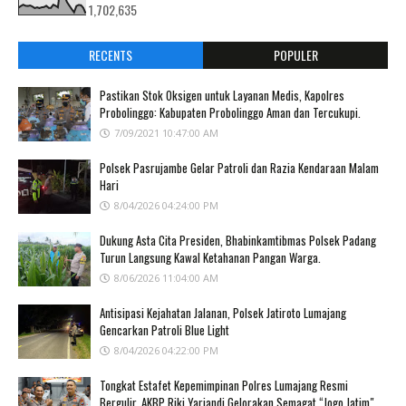
1,702,635
RECENTS
POPULER
Pastikan Stok Oksigen untuk Layanan Medis, Kapolres
Probolinggo: Kabupaten Probolinggo Aman dan Tercukupi.
7/09/2021 10:47:00 AM
Polsek Pasrujambe Gelar Patroli dan Razia Kendaraan Malam
Hari
8/04/2026 04:24:00 PM
Dukung Asta Cita Presiden, Bhabinkamtibmas Polsek Padang
Turun Langsung Kawal Ketahanan Pangan Warga.
8/06/2026 11:04:00 AM
Antisipasi Kejahatan Jalanan, Polsek Jatiroto Lumajang
Gencarkan Patroli Blue Light
8/04/2026 04:22:00 PM
Tongkat Estafet Kepemimpinan Polres Lumajang Resmi
Bergulir, AKBP Riki Yariandi Gelorakan Semagat “Jogo Jatim".