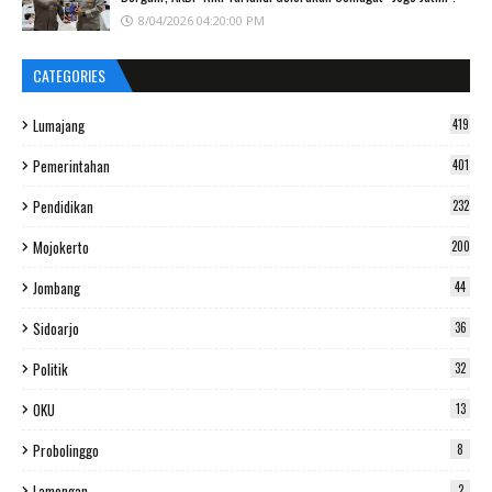
8/04/2026 04:20:00 PM
CATEGORIES
Lumajang
419
Pemerintahan
401
Pendidikan
232
Mojokerto
200
Jombang
44
Sidoarjo
36
Politik
32
OKU
13
Probolinggo
8
Lamongan
2