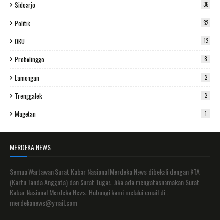
Sidoarjo
36
Politik
32
OKU
13
Probolinggo
8
Lamongan
2
Trenggalek
2
Magetan
1
MERDEKA NEWS
Semua Wartawan Surat Kabar Nasional Merdeka News dibekali dengan KTA
(Kartu Tanda Anggota) dan Surat Tugas. Jika ada mengatasnamakan Surat
Kabar Nasional Merdeka News. Hubungi kami melalui email di :
merdekanews@ymail.com