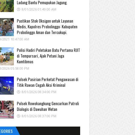
Ladang Bantu Pemupukan Jagung.
8/01/2026 01:49:00 AM
Pastikan Stok Oksigen untuk Layanan
Medis, Kapolres Probolinggo: Kabupaten
Probolinggo Aman dan Tercukupi.
9/2021 10:47:00 AM
Polisi Hadiri Peletakan Batu Pertama RJIT
di Tempursari, Ajak Petani Jaga
Kamtibmas
8/2026 05:58:00 PM
Polsek Pasirian Perketat Pengawasan di
Titik Rawan Cegah Aksi Kriminal
8/01/2026 08:34:00 PM
Polsek Rowokangkung Gencarkan Patroli
Dialogis di Dawuhan Wetan
8/01/2026 08:37:00 PM
EGORIES