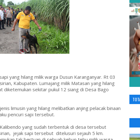
api yang hilang milik warga Dusun Karanganyar. Rt 03
irian, Kabupaten. Lumajang milik Matasan yang hilang
pat diketemukan sekitar pukul 12 siang di Desa Bago
TOT
enis limusin yang hilang melibatkan anjing pelacak binaan
ku pencuri sapi tersebut.
Kalibendo yang sudah terbentuk di desa tersebut
ian, jejak sapi tersebut ditelusuri sejauh 5 km.
temukan tak bertuan di sebuah kebun tebu milik warga