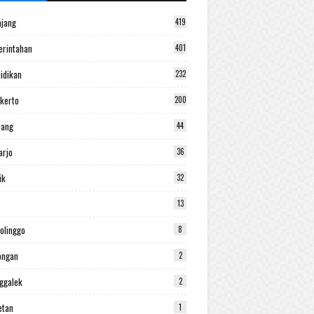
jang
419
rintahan
401
idikan
232
kerto
200
bang
44
arjo
36
ik
32
13
olinggo
8
ongan
2
ggalek
2
etan
1