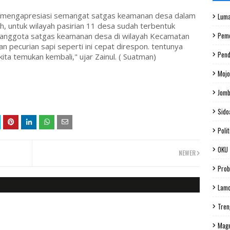
S.H mengapresiasi semangat satgas keamanan desa dalam
Luma
h, untuk wilayah pasirian 11 desa sudah terbentuk
Peme
 anggota satgas keamanan desa di wilayah Kecamatan
an pecurian sapi seperti ini cepat direspon. tentunya
Pend
ta temukan kembali," ujar Zainul. ( Suatman)
Mojo
Jom
Sido
Polit
OKU
NEWER
Prob
Lam
Tren
Mag