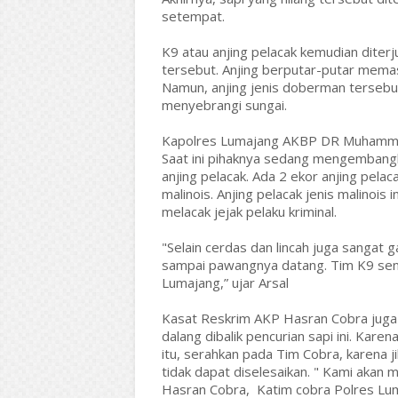
setempat.
K9 atau anjing pelacak kemudian diter
tersebut. Anjing berputar-putar mema
Namun, anjing jenis doberman tersebu
menyebrangi sungai.
Kapolres Lumajang AKBP DR Muhamma
Saat ini pihaknya sedang mengemban
anjing pelacak. Ada 2 ekor anjing pelac
malinois. Anjing pelacak jenis malinois
melacak jejak pelaku kriminal.
"Selain cerdas dan lincah juga sangat g
sampai pawangnya datang. Tim K9 send
Lumajang,” ujar Arsal
Kasat Reskrim AKP Hasran Cobra jug
dalang dibalik pencurian sapi ini. Kare
itu, serahkan pada Tim Cobra, karena 
tidak dapat diselesaikan. " Kami akan m
Hasran Cobra, Katim cobra Polres Lu