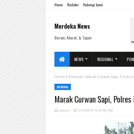
Home
Redaksi
Hubungi kami
Merdeka News
Berani, Akurat, & Tajam
NEWS
REGIONAL
PEN
Home
Kriminal
Marak Curwan Sapi, Polres L
KRIMINAL
Marak Curwan Sapi, Polres 
admin
2/15/2019 12:47:00 PM