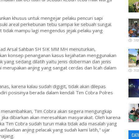
junkan khusus untuk mengejar pelaku pencuri sapi
suki areal perkebunan tebu sampai ke sebuah sungai.
t tidak mampu lagi mengendus jejak pelaku yang
7/0
d Arsal Sahban SH SIK MM MH menuturkan,
gkan konsep penanganan kasus kejahatan menggunakan
ak yang sedang dilatih yaitu jenis doberman dan jenis
 ini merupakan anjing yang sangat cerdas dan licah dalam
7/2
anas, karena kalau sudah digigit, tidak akan dilepas
iri posisinya berada dalam kendali Tim Cobra Polres
a menambahkan, Tim Cobra akan segera mengungkap
na jika dibiarkan akan meresahkan masyarakat. Oleh karena
jika Tim Cobra sudah turun maka tidak ada masalah yang
anfaatkan anjing pelacak yang sudah kami latih," ujar
CAT
majang.