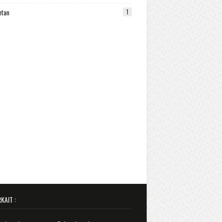
etan
1
KAIT :