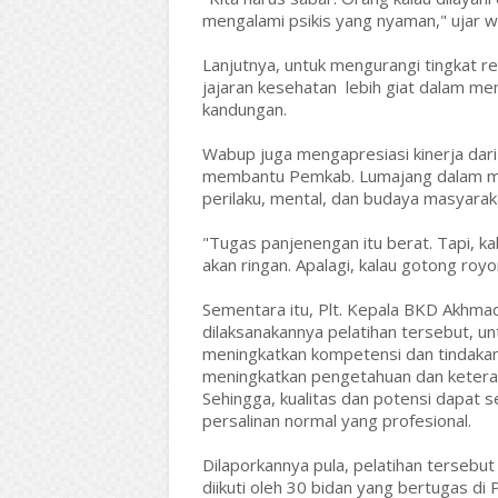
mengalami psikis yang nyaman," ujar w
Lanjutnya, untuk mengurangi tingkat re
jajaran kesehatan lebih giat dalam me
kandungan.
Wabup juga mengapresiasi kinerja dari
membantu Pemkab. Lumajang dalam me
perilaku, mental, dan budaya masyaraka
"Tugas panjenengan itu berat. Tapi, ka
akan ringan. Apalagi, kalau gotong ro
Sementara itu, Plt. Kepala BKD Akhma
dilaksanakannya pelatihan tersebut, u
meningkatkan kompetensi dan tindakan 
meningkatkan pengetahuan dan keteram
Sehingga, kualitas dan potensi dapat 
persalinan normal yang profesional.
Dilaporkannya pula, pelatihan tersebu
diikuti oleh 30 bidan yang bertugas d