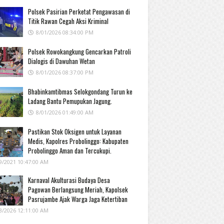
Polsek Pasirian Perketat Pengawasan di
Titik Rawan Cegah Aksi Kriminal
8/01/2026 08:34:00 PM
Polsek Rowokangkung Gencarkan Patroli
Dialogis di Dawuhan Wetan
8/01/2026 08:37:00 PM
Bhabinkamtibmas Selokgondang Turun ke
Ladang Bantu Pemupukan Jagung.
8/01/2026 01:49:00 AM
Pastikan Stok Oksigen untuk Layanan
Medis, Kapolres Probolinggo: Kabupaten
Probolinggo Aman dan Tercukupi.
9/2021 10:47:00 AM
Karnaval Akulturasi Budaya Desa
Pagowan Berlangsung Meriah, Kapolsek
Pasrujambe Ajak Warga Jaga Ketertiban
3/2026 12:11:00 AM