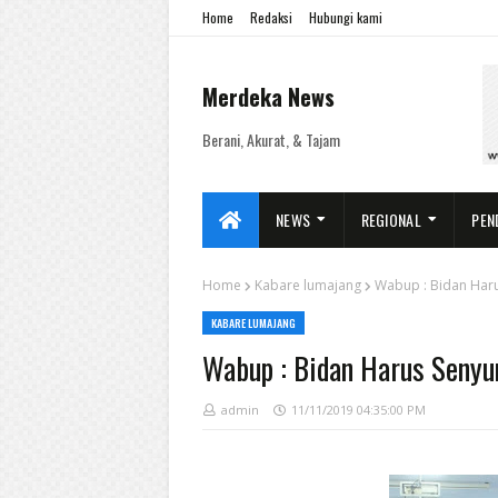
Home
Redaksi
Hubungi kami
Merdeka News
Berani, Akurat, & Tajam
NEWS
REGIONAL
PEN
Home
Kabare lumajang
Wabup : Bidan Haru
KABARE LUMAJANG
Wabup : Bidan Harus Senyum
admin
11/11/2019 04:35:00 PM