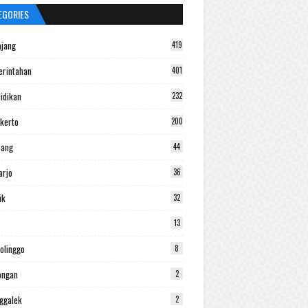
EGORIES
jang
419
rintahan
401
idikan
232
kerto
200
bang
44
arjo
36
ik
32
13
olinggo
8
ongan
2
ggalek
2