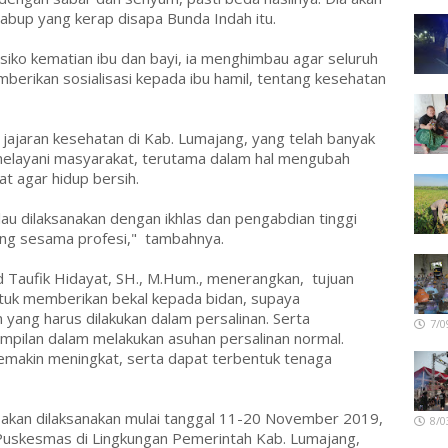
abup yang kerap disapa Bunda Indah itu.
siko kematian ibu dan bayi, ia menghimbau agar seluruh
mberikan sosialisasi kepada ibu hamil, tentang kesehatan
 jajaran kesehatan di Kab. Lumajang, yang telah banyak
layani masyarakat, terutama dalam hal mengubah
t agar hidup bersih.
lau dilaksanakan dengan ikhlas dan pengabdian tinggi
yong sesama profesi," tambahnya.
d Taufik Hidayat, SH., M.Hum., menerangkan, tujuan
ntuk memberikan bekal kepada bidan, supaya
yang harus dilakukan dalam persalinan. Serta
7/0
pilan dalam melakukan asuhan persalinan normal.
semakin meningkat, serta dapat terbentuk tenaga
t akan dilaksanakan mulai tanggal 11-20 November 2019,
8/0
i Puskesmas di Lingkungan Pemerintah Kab. Lumajang,