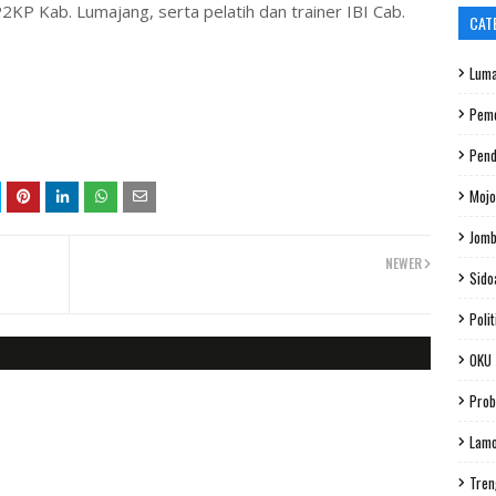
KP Kab. Lumajang, serta pelatih dan trainer IBI Cab.
CAT
Luma
Peme
Pend
Mojo
Jom
NEWER
Sido
Polit
OKU
Prob
Lam
Tren