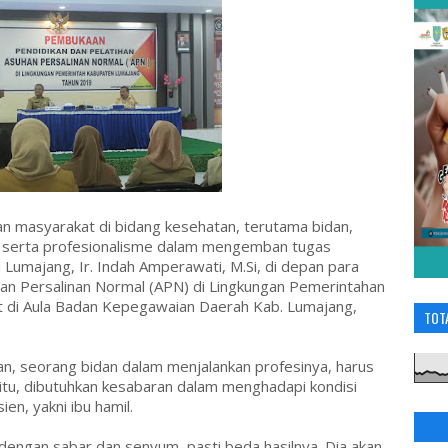
n masyarakat di bidang kesehatan, terutama bidan,
an serta profesionalisme dalam mengemban tugas
 Lumajang, Ir. Indah Amperawati, M.Si, di depan para
han Persalinan Normal (APN) di Lingkungan Pemerintahan
 di Aula Badan Kepegawaian Daerah Kab. Lumajang,
TOT
, seorang bidan dalam menjalankan profesinya, harus
 itu, dibutuhkan kesabaran dalam menghadapi kondisi
en, yakni ibu hamil.
i dengan sabar dan senyum, pasti beda hasilnya. Dia akan