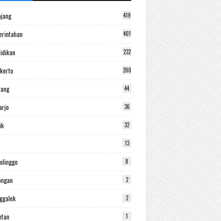
jang
419
rintahan
401
idikan
232
kerto
200
bang
44
arjo
36
ik
32
13
olinggo
8
ongan
2
ggalek
2
etan
1