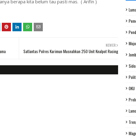
nya berapa kita belum tau pasti mas. ( Arifin )
Luma
Peme
Pend
Mojo
NEWER
tama
Satlantas Polres Karimun Musnahkan 250 Unit Knalpot Racing
Jom
Sido
Polit
OKU
Prob
Lam
Tren
Mag