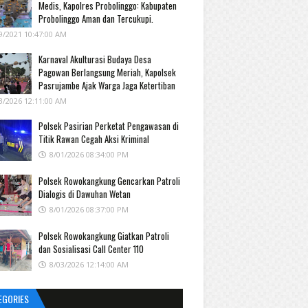
Medis, Kapolres Probolinggo: Kabupaten
Probolinggo Aman dan Tercukupi.
9/2021 10:47:00 AM
Karnaval Akulturasi Budaya Desa
Pagowan Berlangsung Meriah, Kapolsek
Pasrujambe Ajak Warga Jaga Ketertiban
3/2026 12:11:00 AM
Polsek Pasirian Perketat Pengawasan di
Titik Rawan Cegah Aksi Kriminal
8/01/2026 08:34:00 PM
Polsek Rowokangkung Gencarkan Patroli
Dialogis di Dawuhan Wetan
8/01/2026 08:37:00 PM
Polsek Rowokangkung Giatkan Patroli
dan Sosialisasi Call Center 110
8/03/2026 12:14:00 AM
EGORIES