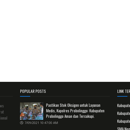
POPULAR POSTS
LINK TER
Pastikan Stok Oksigen untuk Layanan
ews
Kabupat
Medis, Kapolres Probolinggo: Kabupaten
rat
Kabupate
Probolinggo Aman dan Tercukupi.
ional
Kabupat
7/09/2021 10:47:00 AM
SMA Neg