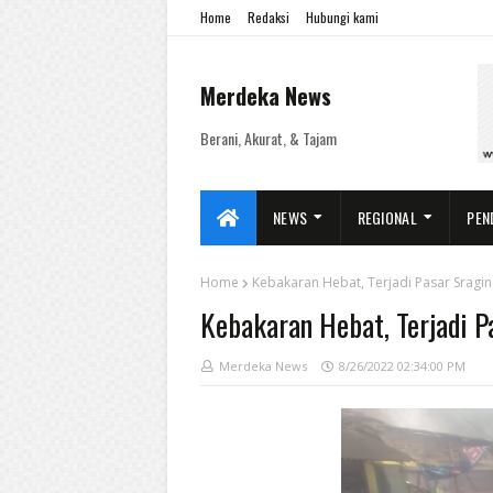
Home
Redaksi
Hubungi kami
Merdeka News
Berani, Akurat, & Tajam
NEWS
REGIONAL
PEN
Home
Kebakaran Hebat, Terjadi Pasar Sragi
Kebakaran Hebat, Terjadi P
Merdeka News
8/26/2022 02:34:00 PM