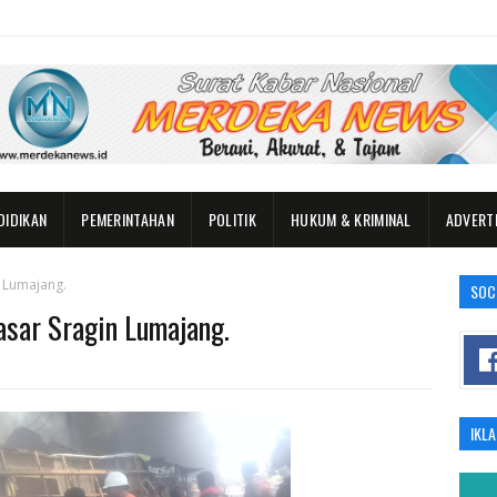
DIDIKAN
PEMERINTAHAN
POLITIK
HUKUM & KRIMINAL
ADVERT
n Lumajang.
SOC
asar Sragin Lumajang.
IKL