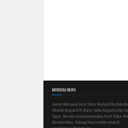
MERDEKA NEWS
Semua Wartawan Surat Kabar Nasional Merdeka N
dibekali dengan KTA (Kartu Tanda Anggota) dan Su
Tugas. Jika ada mengatasnamakan Surat Kabar Nas
Merdeka News. Hubungi kami melalui email di :
merdekanews@ymail.com