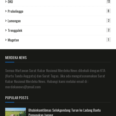
OKU
13
Probolinggo
8
Lamongan
2
Trenggalek
2
Magetan
1
MERDEKA NEWS
Semua Wartawan Surat Kabar Nasional Merdeka News dibekali dengan KTA
(Kartu Tanda Anggota) dan Surat Tugas. Jika ada mengatasnamakan Surat
Kabar Nasional Merdeka News. Hubungi kami melalui email di :
merdekanews@ymail.com
POPULAR POSTS
Bhabinkamtibmas Selokgondang Turun ke Ladang Bantu
Pemupukan Jagung.