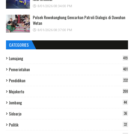
8/01/2026 08:34:00 PM
Polsek Rowokangkung Gencarkan Patroli Dialogis di Dawuhan
Wetan
8/01/2026 08:37:00 PM
CATEGORIES
Lumajang
419
Pemerintahan
401
Pendidikan
232
Mojokerto
200
Jombang
44
Sidoarjo
36
Politik
32