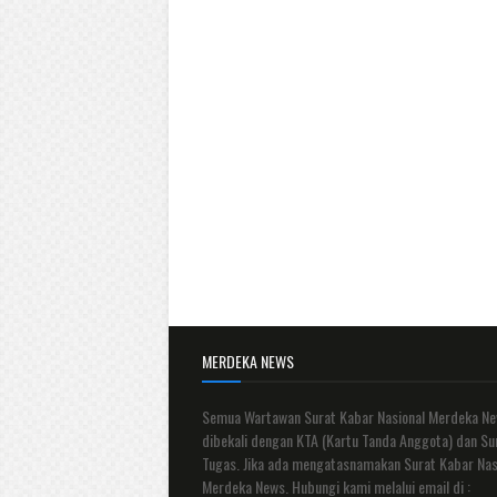
MERDEKA NEWS
Semua Wartawan Surat Kabar Nasional Merdeka N
dibekali dengan KTA (Kartu Tanda Anggota) dan Su
Tugas. Jika ada mengatasnamakan Surat Kabar Nas
Merdeka News. Hubungi kami melalui email di :