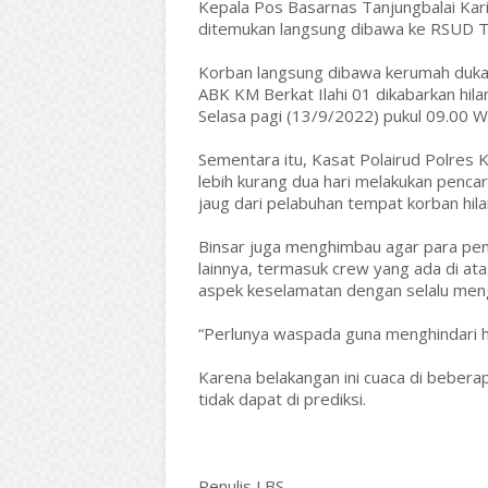
Kepala Pos Basarnas Tanjungbalai Kar
ditemukan langsung dibawa ke RSUD Ta
Korban langsung dibawa kerumah duka
ABK KM Berkat Ilahi 01 dikabarkan hil
Selasa pagi (13/9/2022) pukul 09.00 W
Sementara itu, Kasat Polairud Polres
lebih kurang dua hari melakukan penca
jaug dari pelabuhan tempat korban hila
Binsar juga menghimbau agar para pe
lainnya, termasuk crew yang ada di ata
aspek keselamatan dengan selalu mengg
“Perlunya waspada guna menghindari hal
Karena belakangan ini cuaca di bebera
tidak dapat di prediksi.
Penulis LBS.