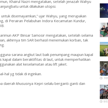
imun, Khairul Nazri mengatakan, setelah jenazah Wahyu
njungbatu untuk dilakukan utopsi.
 untuk disemayamkan,” ujar Wahyu, yang merupakan
ang, di Perairan Pelabuhan Indora Kecamatan Kundur,
IB.
 Karimun AKP Binsar Samosir mengatakan, setelah selama
rian, akhirnya tim SAR berhasil menemukan korban, tak
ng.
ngguna sarana angkut laut baik penumpang maupun kapal
s kapal dalam beraktifitas di laut, untuk memperhatikan
unakan alat keselamatan atau lift jaket.
-hal yg tidak di inginkan.
7/0
pa daerah khususnya Kepri selalu berganti-ganti dan
8/0