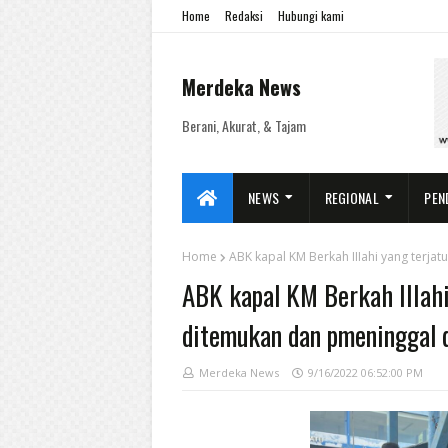
Home
Redaksi
Hubungi kami
Merdeka News
Berani, Akurat, & Tajam
NEWS
REGIONAL
PEN
Home
ABK kapal KM Berkah IIIahi yang terja
ABK kapal KM Berkah IIIahi 
ditemukan dan pmeninggal 
Merdeka News
9/16/2022 06:52:00 PM