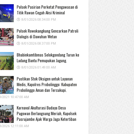
Polsek Pasirian Perketat Pengawasan di
Titik Rawan Cegah Aksi Kriminal
8/01/2026 08:34:00 PM
Polsek Rowokangkung Gencarkan Patroli
Dialogis di Dawuhan Wetan
8/01/2026 08:37:00 PM
Bhabinkamtibmas Selokgondang Turun ke
Ladang Bantu Pemupukan Jagung.
8/01/2026 01:49:00 AM
Pastikan Stok Oksigen untuk Layanan
Medis, Kapolres Probolinggo: Kabupaten
Probolinggo Aman dan Tercukupi.
9/2021 10:47:00 AM
Karnaval Akulturasi Budaya Desa
Pagowan Berlangsung Meriah, Kapolsek
Pasrujambe Ajak Warga Jaga Ketertiban
3/2026 12:11:00 AM