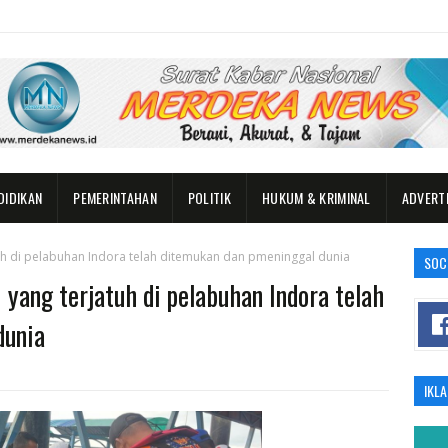
DIDIKAN
PEMERINTAHAN
POLITIK
HUKUM & KRIMINAL
ADVERT
tuh di pelabuhan Indora telah ditemukan dan pmeninggal dunia
SOC
yang terjatuh di pelabuhan Indora telah
dunia
IKL