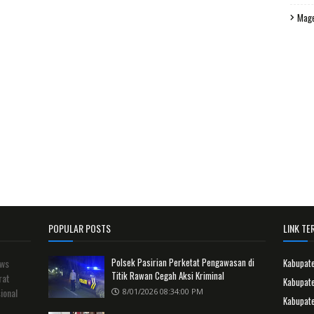
Mag
POPULAR POSTS
LINK TER
Polsek Pasirian Perketat Pengawasan di
ews
Kabupat
Titik Rawan Cegah Aksi Kriminal
rat
Kabupate
ional
8/01/2026 08:34:00 PM
Kabupat