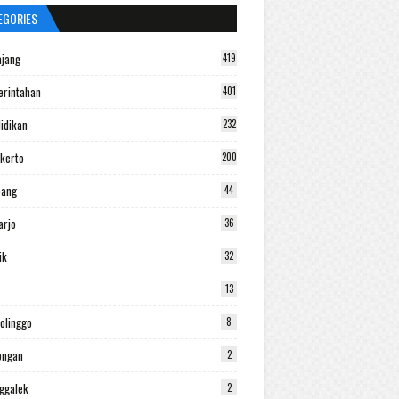
EGORIES
jang
419
rintahan
401
idikan
232
kerto
200
bang
44
arjo
36
ik
32
13
olinggo
8
ongan
2
ggalek
2