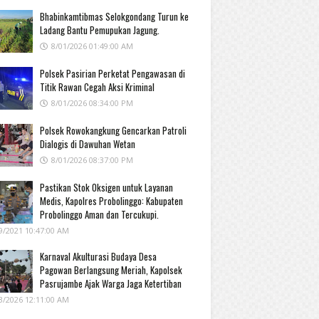
Bhabinkamtibmas Selokgondang Turun ke
Ladang Bantu Pemupukan Jagung.
8/01/2026 01:49:00 AM
Polsek Pasirian Perketat Pengawasan di
Titik Rawan Cegah Aksi Kriminal
8/01/2026 08:34:00 PM
Polsek Rowokangkung Gencarkan Patroli
Dialogis di Dawuhan Wetan
8/01/2026 08:37:00 PM
Pastikan Stok Oksigen untuk Layanan
Medis, Kapolres Probolinggo: Kabupaten
Probolinggo Aman dan Tercukupi.
9/2021 10:47:00 AM
Karnaval Akulturasi Budaya Desa
Pagowan Berlangsung Meriah, Kapolsek
Pasrujambe Ajak Warga Jaga Ketertiban
3/2026 12:11:00 AM