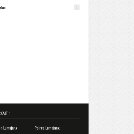
etan
1
KAIT :
en Lumajang
Polres Lumajang