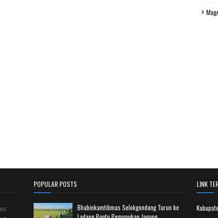
Mag
POPULAR POSTS
LINK TER
Bhabinkamtibmas Selokgondang Turun ke
ews
Kabupat
Ladang Bantu Pemupukan Jagung.